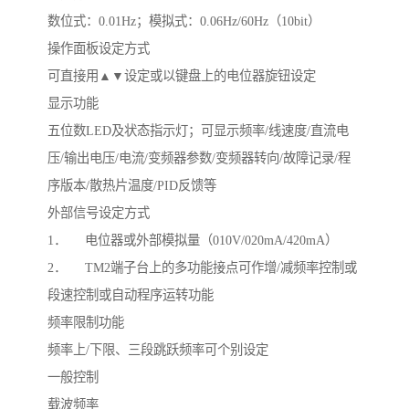
数位式：0.01Hz；模拟式：0.06Hz/60Hz（10bit）
操作面板设定方式
可直接用▲▼设定或以键盘上的电位器旋钮设定
显示功能
五位数LED及状态指示灯；可显示频率/线速度/直流电
压/输出电压/电流/变频器参数/变频器转向/故障记录/程
序版本/散热片温度/PID反馈等
外部信号设定方式
1． 电位器或外部模拟量（010V/020mA/420mA）
2． TM2端子台上的多功能接点可作增/减频率控制或
段速控制或自动程序运转功能
频率限制功能
频率上/下限、三段跳跃频率可个别设定
一般控制
载波频率