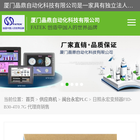
厦门晶鼎自动化科技有限公司是一家具有独立法人资格的高新技术企业；代理销售的产品有台湾威纶触摸屏，魏德米勒全系列，永宏触摸屏,威纶触摸屏,台湾威纶weinview触摸屏,台湾永宏PLC，FATEK,永宏伺服,图儿克总线，施耐德，欧姆龙，西门子，富士变频，K&N蓝系列， BUSSMANN，松下变频器，丹佛斯变频器等。
厦门晶鼎自动化科技有限公司
FATEK 创造中国人的世界品牌
闽台永宏PLC
WEINVIEW闽台威纶触摸
屏
正弦变频器正弦伺服
魏德米勒接线端子
ABB电流开关
魏德米勒电源
当前位置：
首页
>
供应商机
>
闽台永宏PLC
> 日照永宏变频器FID-
丹佛斯变频器
MOXA通讯模块
B30-4T0.7G 代理商销售
魏德米勒开关电源
LS产电
魏德米勒工具
西门子