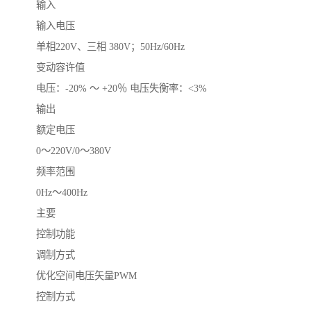
输入
输入电压
单相220V、三相 380V；50Hz/60Hz
变动容许值
电压：-20% ～ +20％ 电压失衡率：<3%
输出
额定电压
0～220V/0～380V
频率范围
0Hz～400Hz
主要
控制功能
调制方式
优化空间电压矢量PWM
控制方式