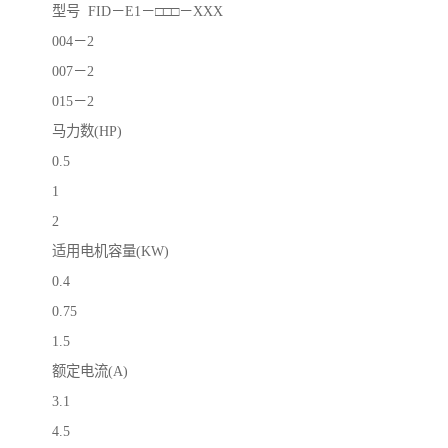
型号 FID－E1－□□□－XXX
004－2
007－2
015－2
马力数(HP)
0.5
1
2
适用电机容量(KW)
0.4
0.75
1.5
额定电流(A)
3.1
4.5