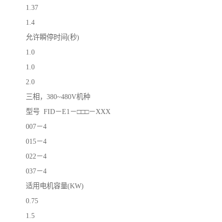
1.37
1.4
允许瞬停时间(秒)
1.0
1.0
2.0
三相，380~480V机种
型号 FID－E1－□□□－XXX
007－4
015－4
022－4
037－4
适用电机容量(KW)
0.75
1.5