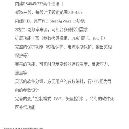
内建RS4845/232两个通讯口
4段S曲线，每段时间设定范围0.0~4.0S
内建PID，具有PID Sleep及Wake up功能
2路主+副频率来源，可组合多种控制需求
扩展功能丰富（参数拷贝模组、I/D扩展卡、P/G卡）
完整的保护功能（缺相保护、电流限制保护、输出欠相
保护等）
完善的功能，可实时显示变频器运行温度、反馈压力、
流量等
灵活的软件分组，方便用户的参数编排，行业应用为导
向的参数设计
完善的变片控制模式（V/F、矢量控制），特有的软件死
区补偿功能
http://www.xmjdauto.cn