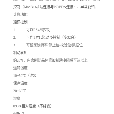
控制（ModBus从站连接与PC/PDA连接）、异常复归、
计数功能
通讯控制
1. 可以RS485控制
2. 可作1对1或1对多控制（多32台）
3. 可设定波特率/停止位/校验位/数据位
制动转矩
约20%，内含制动晶体管加制动电阻后可达以上
运转温度
10~50℃（注2）
保存温度
20~60℃
湿度
095%相对湿度（不结露）
耐振动