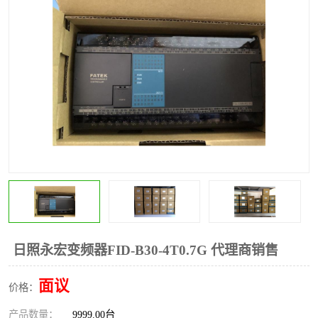
*
其他
ABB
安士能开关
克罗地亚
普洛菲斯触摸屏
魏德米勒继电器
施迈赛限位开关
日照永宏变频器FID-B30-4T0.7G 代理商销售
面议
价格：
产品数量：
9999.00台