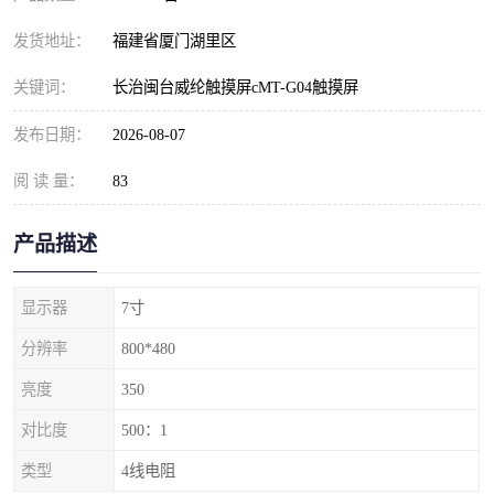
发货地址：
福建省厦门湖里区
关键词：
长治闽台威纶触摸屏cMT-G04触摸屏
发布日期：
2026-08-07
阅 读 量：
83
产品描述
显示器
7寸
分辨率
800*480
亮度
350
对比度
500：1
类型
4线电阻