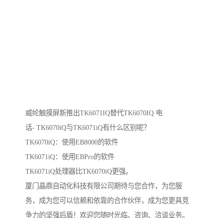
威纶触摸屏新推出TK6071IQ替代TK6070IQ 电
话- TK6070iQ与TK6071iQ有什么区别呢？
TK6070iQ：使用EB8000的软件
TK6071iQ：使用EBPro的软件
TK6071iQ处理器比TK6070iQ更强。
厦门晶鼎自动化科技有限公司期待与您合作，为您服
务，成为您可以信赖和依靠的合作伙伴，成为您更具竞
争力的坚强后盾！欢迎您随时光临、咨询、洽谈业务。