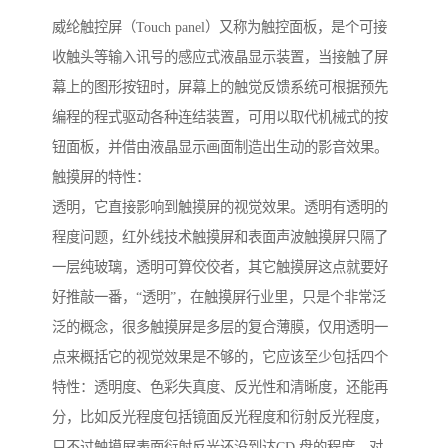
威纶触控屏（Touch panel）又称为触控面板，是个可接
收触头等输入讯号的感应式液晶显示装置，当接触了屏
幕上的图形按钮时，屏幕上的触觉反馈系统可根据预先
编程的程式驱动各种连结装置，可用以取代机械式的按
钮面板，并借由液晶显示画面制造出生动的影音效果。
触摸屏的特性：
透明，它直接影响到触摸屏的视觉效果。透明有透明的
程度问题，红外线技术触摸屏和表面声波触摸屏只隔了
一层纯玻璃，透明可算佼佼者，其它触摸屏这点就要好
好推敲一番，“透明”，在触摸屏行业里，只是个非常泛
泛的概念，很多触摸屏是多层的复合薄膜，仅用透明一
点来概括它的视觉效果是不够的，它应该至少包括四个
特性：透明度、色彩失真度、反光性和清晰度，还能再
分，比如反光程度包括镜面反光程度和衍射反光程度，
只不过触摸屏表面衍射反光还没到达CD 盘的程度，对