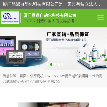
厦门晶鼎自动化科技有限公司是一家具有独立法人资格的高新技术企业；代理销售的产品有台湾威纶触摸屏，魏德米勒全系列，永宏触摸屏,威纶触摸屏,台湾威纶weinview触摸屏,台湾永宏PLC，FATEK,永宏伺服,图儿克总线，施耐德，欧姆龙，西门子，富士变频，K&N蓝系列， BUSSMANN，松下变频器，丹佛斯变频器等。
厦门晶鼎自动化科技有限公司
FATEK 创造中国人的世界品牌
闽台永宏PLC
WEINVIEW闽台威纶触摸
屏
正弦变频器正弦伺服
魏德米勒接线端子
ABB电流开关
魏德米勒电源
当前位置：
首页
>
供应商机
>
WEINVIEW闽台威纶触摸屏
> 长治闽
丹佛斯变频器
MOXA通讯模块
台威纶触摸屏cMT-G04触摸屏 全国联保
魏德米勒开关电源
LS产电
魏德米勒工具
西门子