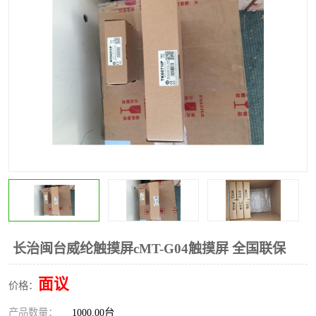
*
其他
ABB
安士能开关
克罗地亚
普洛菲斯触摸屏
魏德米勒继电器
施迈赛限位开关
长治闽台威纶触摸屏cMT-G04触摸屏 全国联保
面议
价格：
产品数量：
1000.00台