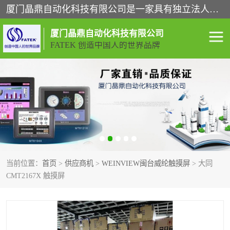
厦门晶鼎自动化科技有限公司是一家具有独立法人资格的高新技术企业；代理销售的产品有台湾威纶触摸屏，魏德米勒全系列，永宏触摸屏,威纶触摸屏,台湾威纶weinview触摸屏,台湾永宏PLC，FATEK,永宏伺服,图儿克总线，施耐德，欧姆龙，西门子，富士变频，K&N蓝系列， BUSSMANN，松下变频器，丹佛斯变频器等。
厦门晶鼎自动化科技有限公司
FATEK 创造中国人的世界品牌
闽台永宏PLC
WEINVIEW闽台威纶触摸
屏
正弦变频器正弦伺服
魏德米勒接线端子
ABB电流开关
魏德米勒电源
当前位置：
首页
>
供应商机
>
WEINVIEW闽台威纶触摸屏
> 大同
丹佛斯变频器
MOXA通讯模块
CMT2167X 触摸屏
魏德米勒开关电源
LS产电
魏德米勒工具
西门子