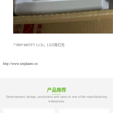
7”800*480TFT LCD，LED背灯光
http://www.xmjdauto.cn
产品推荐
Development, design, production and sales in one of the manufacturing
enterprises