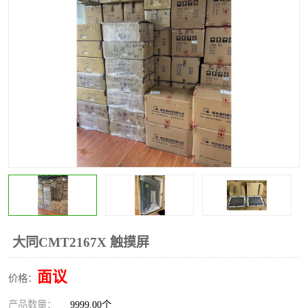
*
其他
ABB
安士能开关
克罗地亚
普洛菲斯触摸屏
魏德米勒继电器
施迈赛限位开关
大同CMT2167X 触摸屏
面议
价格：
产品数量：
9999.00个