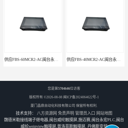
供应FBS-60MCR2-AC闽台永宏FATEKPLC
供应FBS-40MCR2-AC闽台永宏FATEKPLC
您是第
5704646
位访客
版权所有 ©2026-08-08
闽ICP备2024064622号-1
厦门晶鼎自动化科技有限公司
保留所有权利.
技术支持：
八方资源网
免责声明
管理员入口
网站地图
魏德米勒接线端子继电器,闽台威纶触摸屏,施迈赛,闽台永宏PLC,闽台
威纶weinview触摸屏,普洛菲斯触摸屏, 丹佛斯变频