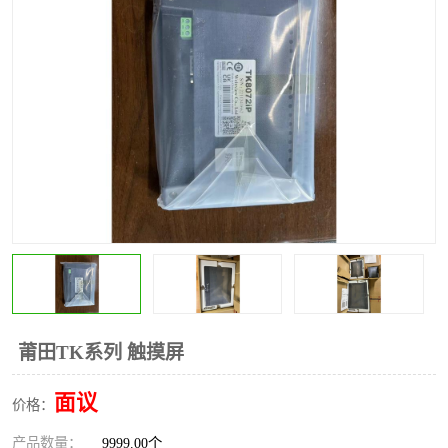
*
其他
ABB
安士能开关
克罗地亚
普洛菲斯触摸屏
魏德米勒继电器
施迈赛限位开关
莆田TK系列 触摸屏
面议
价格：
产品数量：
9999.00个