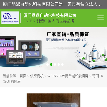
厦门晶鼎自动化科技有限公司是一家具有独立法人资格的高新技术企业；代理销售的产品有台湾威纶触摸屏，魏德米勒全系列，永宏触摸屏,威纶触摸屏,台湾威纶weinview触摸屏,台湾永宏PLC，FATEK,永宏伺服,图儿克总线，施耐德，欧姆龙，西门子，富士变频，K&N蓝系列， BUSSMANN，松下变频器，丹佛斯变频器等。
厦门晶鼎自动化科技有限公司
FATEK 创造中国人的世界品牌
闽台永宏PLC
WEINVIEW闽台威纶触摸
屏
正弦变频器正弦伺服
魏德米勒接线端子
ABB电流开关
魏德米勒电源
当前位置：
首页
>
供应商机
>
WEINVIEW闽台威纶触摸屏
> 莆田TK
丹佛斯变频器
MOXA通讯模块
系列 触摸屏
魏德米勒开关电源
LS产电
魏德米勒工具
西门子