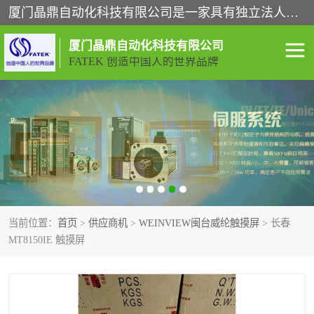
厦门晶鼎自动化科技有限公司是一家具有独立法人资格的高新技术企业；代理销售的产品有台湾威纶触摸屏，魏德米勒全系列，永宏触摸屏,威纶触摸屏,台湾威纶weinview触摸屏,台湾永宏PLC，FATEK,永宏伺服,图儿克总线，施耐德，欧姆龙，西门子，富士变频，K&N蓝系列， BUSSMANN，松下变频器，丹佛斯变频器等。
厦门晶鼎自动化科技有限公司
FATEK 创造中国人的世界品牌
闽台永宏PLC
WEINVIEW闽台威纶触摸
屏
正弦变频器正弦伺服
魏德米勒接线端子
ABB电流开关
魏德米勒电源
当前位置：
首页
>
供应商机
>
WEINVIEW闽台威纶触摸屏
> 长春
丹佛斯变频器
MOXA通讯模块
MT8150IE 触摸屏
魏德米勒开关电源
LS产电
魏德米勒工具
西门子