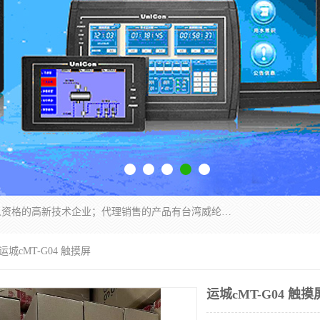
厦门晶鼎自动化科技有限公司是一家具有独立法人资格的高新技术企业；代理销售的产品有台湾威纶触摸屏，魏德米勒全系列，永宏触摸屏,威纶触摸屏,台湾威纶weinview触摸屏,台湾永宏PLC，FATEK,永宏伺服,图儿克总线，施耐德，欧姆龙，西门子，富士变频，K&N蓝系列， BUSSMANN，松下变频器，丹佛斯变频器等。
 运城cMT-G04 触摸屏
运城cMT-G04 触摸