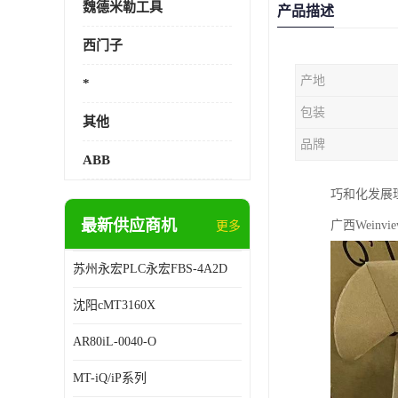
魏德米勒工具
产品描述
西门子
产地
*
包装
其他
品牌
ABB
巧和化发展
最新供应商机
广西Weinv
更多
苏州永宏PLC永宏FBS-4A2D
沈阳cMT3160X
AR80iL-0040-O
MT-iQ/iP系列