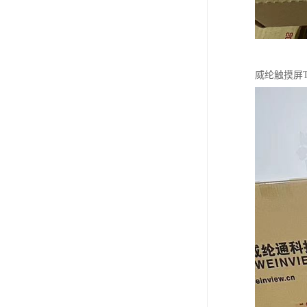
威纶触摸屏T