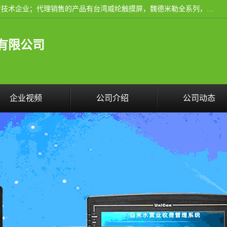
厦门晶鼎自动化科技有限公司是一家具有独立法人资格的高新技术企业；代理销售的产品有台湾威纶触摸屏，魏德米勒全系列，永宏触摸屏,威纶触摸屏,台湾威纶weinview触摸屏,台湾永宏PLC，FATEK,永宏伺服,图儿克总线，施耐德，欧姆龙，西门子，富士变频，K&N蓝系列， BUSSMANN，松下变频器，丹佛斯变频器等。
有限公司
企业视频
公司介绍
公司动态