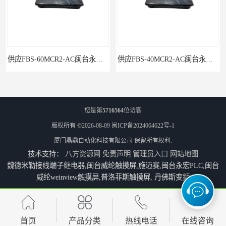
供应FBS-40MCR2-AC闽台永宏FATEKPLC
您是第
5716564
位访客
版权所有 ©2026-08-09
闽ICP备2024064622号-1
厦门晶鼎自动化科技有限公司
保留所有权利.
技术支持：
八方资源网
免责声明
管理员入口
网站地图
魏德米勒接线端子继电器,闽台威纶触摸屏,施迈赛,闽台永宏PLC,闽台
威纶weinview触摸屏,普洛菲斯触摸屏, 丹佛斯变频
P5043S闽台永宏FATEK触摸屏华南区总代理
永宏7寸触摸屏HF070L-00
首页
产品分类
热线电话
在线咨询