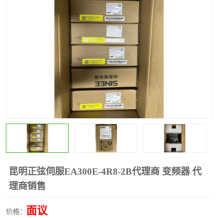
*
其他
ABB
安士能开关
克罗地亚
普洛菲斯触摸屏
魏德米勒继电器
施迈赛限位开关
昆明正弦伺服EA300E-4R8-2B代理商 变频器 代
理商销售
面议
价格：