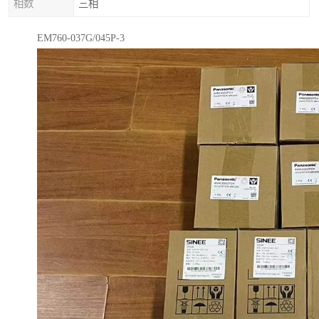
相数
三相
EM760-037G/045P-3