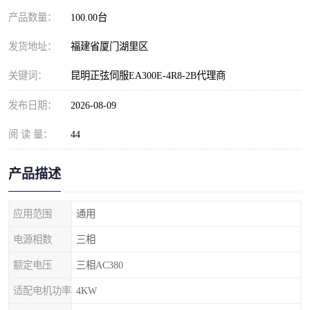
产品数量：
100.00台
发货地址：
福建省厦门湖里区
关键词：
昆明正弦伺服EA300E-4R8-2B代理商
发布日期：
2026-08-09
阅 读 量：
44
产品描述
应用范围
通用
电源相数
三相
额定电压
三相AC380
适配电机功率
4KW