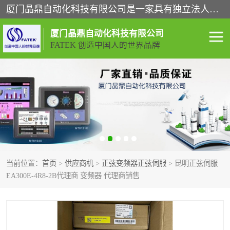
厦门晶鼎自动化科技有限公司是一家具有独立法人资格的高新技术企业；代理销售的产品有台湾威纶触摸屏，魏德米勒全系列，永宏触摸屏,威纶触摸屏,台湾威纶weinview触摸屏,台湾永宏PLC，FATEK,永宏伺服,图儿克总线，施耐德，欧姆龙，西门子，富士变频，K&N蓝系列， BUSSMANN，松下变频器，丹佛斯变频器等。
厦门晶鼎自动化科技有限公司
FATEK 创造中国人的世界品牌
闽台永宏PLC
WEINVIEW闽台威纶触摸
屏
正弦变频器正弦伺服
魏德米勒接线端子
ABB电流开关
魏德米勒电源
当前位置：
首页
>
供应商机
>
正弦变频器正弦伺服
> 昆明正弦伺服
丹佛斯变频器
MOXA通讯模块
EA300E-4R8-2B代理商 变频器 代理商销售
魏德米勒开关电源
LS产电
魏德米勒工具
西门子