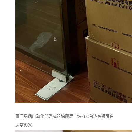
厦门晶鼎自动化代理威纶触摸屏丰炜PLC台达触摸屏台
达变频器