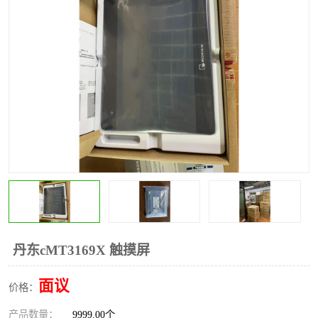
*
其他
ABB
安士能开关
克罗地亚
普洛菲斯触摸屏
魏德米勒继电器
施迈赛限位开关
丹东cMT3169X 触摸屏
面议
价格：
产品数量：
9999.00个