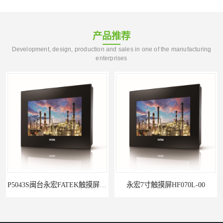
产品推荐
Development, design, production and sales in one of the manufacturing
enterprises
永宏7寸触摸屏HF070L-00