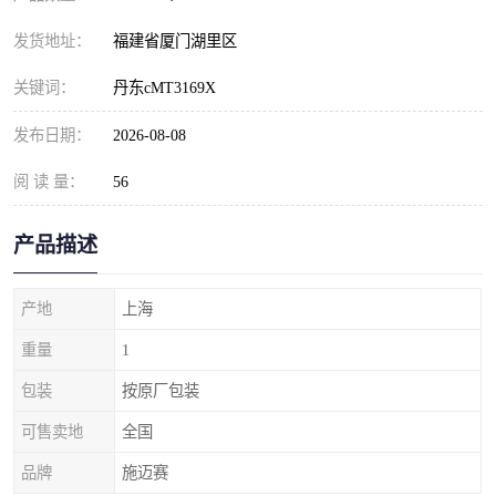
发货地址：
福建省厦门湖里区
关键词：
丹东cMT3169X
发布日期：
2026-08-08
阅 读 量：
56
产品描述
产地
上海
重量
1
包装
按原厂包装
可售卖地
全国
品牌
施迈赛