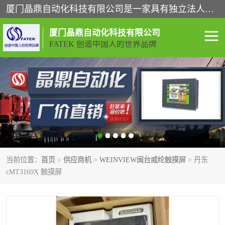
厦门晶鼎自动化科技有限公司是一家具有独立法人资格的高新技术企业；代理销售的产品有台湾威纶触摸屏，魏德米勒全系列，永宏触摸屏,威纶触摸屏,台湾威纶weinview触摸屏,台湾永宏PLC，FATEK,永宏伺服,图儿克总线，施耐德，欧姆龙，西门子，富士变频，K&N蓝系列， BUSSMANN，松下变频器，丹佛斯变频器等。
厦门晶鼎自动化科技有限公司
FATEK 创造中国人的世界品牌
闽台永宏PLC
WEINVIEW闽台威纶触摸
屏
正弦变频器正弦伺服
魏德米勒接线端子
ABB电流开关
魏德米勒电源
当前位置：
首页
>
供应商机
>
WEINVIEW闽台威纶触摸屏
> 丹东
丹佛斯变频器
MOXA通讯模块
cMT3169X 触摸屏
魏德米勒开关电源
LS产电
魏德米勒工具
西门子