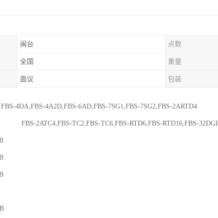
闽台
点数
全国
重量
面议
包装
S-4DA,FBS-4A2D,FBS-6AD,FBS-7SG1,FBS-7SG2,FBS-2ARTD4
C4,FBS-TC2,FBS-TC6,FBS-RTD6,FBS-RTD16,FBS-32DGI
B
B
B
-B