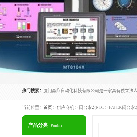
热门搜索：
当前位置：
首页
>
供应商机
>
闽台永宏PLC
> FATEK闽台永
产品分类
Product