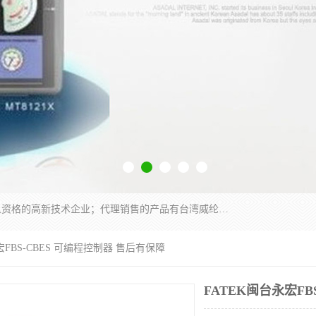
厦门晶鼎自动化科技有限公司是一家具有独立法人资格的高新技术企业；代理销售的产品有台湾威纶触摸屏，魏德米勒全系列，永宏触摸屏,威纶触摸屏,台湾威纶weinview触摸屏,台湾永宏PLC，FATEK,永宏伺服,图儿克总线，施耐德，欧姆龙，西门子，富士变频，K&N蓝系列， BUSSMANN，松下变频器，丹佛斯变频器等。
宏FBS-CBES 可编程控制器 售后有保障
FATEK闽台永宏FB