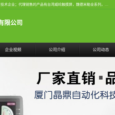
厦门晶鼎自动化科技有限公司是一家具有独立法人资格的高新技术企业；代理销售的产品有台湾威纶触摸屏，魏德米勒全系列，永宏触摸屏,威纶触摸屏,台湾威纶weinview触摸屏,台湾永宏PLC，FATEK,永宏伺服,图儿克总线，施耐德，欧姆龙，西门子，富士变频，K&N蓝系列， BUSSMANN，松下变频器，丹佛斯变频器等。
有限公司
企业视频
公司介绍
公司动态