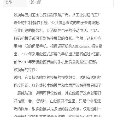
类型
4线电阻
触摸屏应用范围已变得越来越广泛，从工业用途的工厂
设备的控制/操作系统、公共信息查询的电子查询设施、
商业用途的提款机，到消费性电子的移动电话、PDA、
数码相机等都可看到触控屏幕的身影。当然，这其中应
用为广泛的仍是手机。根据调研机构ABIResearch报告指
出，2008年采用触控式屏幕的手机出货量将超过1亿部，
预计2012年安装触控界面的手机出货量将超过5亿部。
触摸屏的特性：
透明，它直接影响到触摸屏的视觉效果。透明有透明的
程度问题，红外线技术触摸屏和表面声波触摸屏只隔了
一层纯玻璃，透明可算佼佼者，其它触摸屏这点就要好
好推敲一番，“透明”，在触摸屏行业里，只是个非常泛
泛的概念，很多触摸屏是多层的复合薄膜，仅用透明一
点来概括它的视觉效果是不够的，它应该至少包括四个