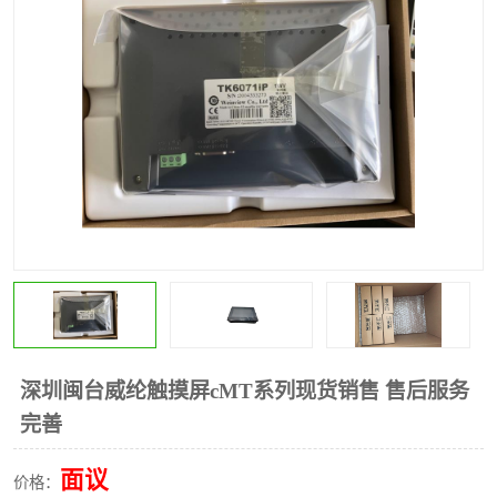
*
其他
ABB
安士能开关
克罗地亚
普洛菲斯触摸屏
魏德米勒继电器
施迈赛限位开关
深圳闽台威纶触摸屏cMT系列现货销售 售后服务
完善
面议
价格：