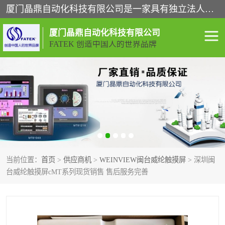
厦门晶鼎自动化科技有限公司是一家具有独立法人资格的高新技术企业；代理销售的产品有台湾威纶触摸屏，魏德米勒全系列，永宏触摸屏,威纶触摸屏,台湾威纶weinview触摸屏,台湾永宏PLC，FATEK,永宏伺服,图儿克总线，施耐德，欧姆龙，西门子，富士变频，K&N蓝系列， BUSSMANN，松下变频器，丹佛斯变频器等。
厦门晶鼎自动化科技有限公司
FATEK 创造中国人的世界品牌
闽台永宏PLC
WEINVIEW闽台威纶触摸
屏
正弦变频器正弦伺服
魏德米勒接线端子
ABB电流开关
魏德米勒电源
当前位置：
首页
>
供应商机
>
WEINVIEW闽台威纶触摸屏
> 深圳闽
丹佛斯变频器
MOXA通讯模块
台威纶触摸屏cMT系列现货销售 售后服务完善
魏德米勒开关电源
LS产电
魏德米勒工具
西门子