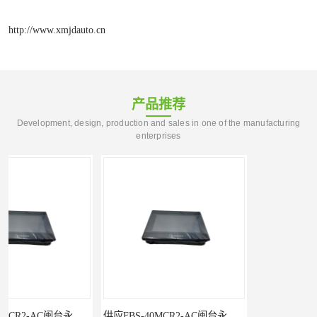
http://www.xmjdauto.cn
产品推荐
Development, design, production and sales in one of the manufacturing
enterprises
供应FBS-40MCR2-AC闽台永宏FATEKPLC
P5043S闽台永宏FATEK触摸屏华南区总代理