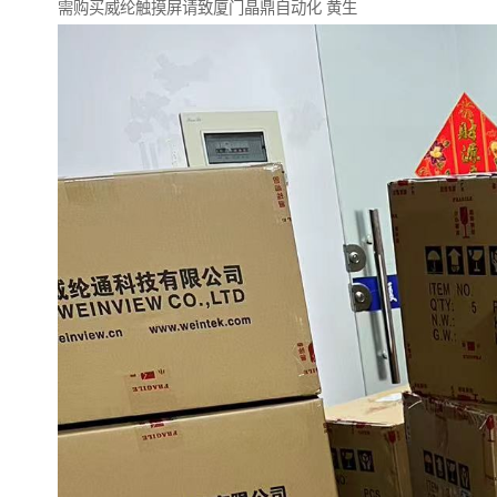
需购买威纶触摸屏请致厦门晶鼎自动化 黄生