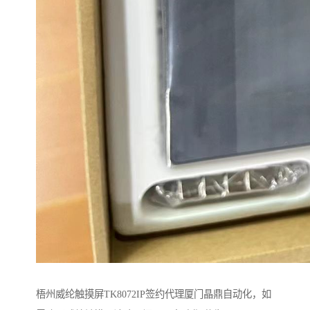
梧州威纶触摸屏TK8072IP签约代理厦门晶鼎自动化，如