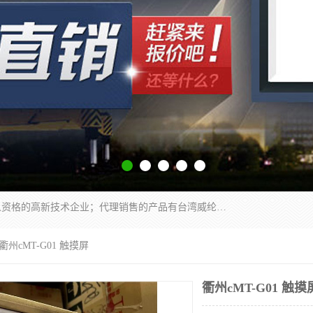
厦门晶鼎自动化科技有限公司是一家具有独立法人资格的高新技术企业；代理销售的产品有台湾威纶触摸屏，魏德米勒全系列，永宏触摸屏,威纶触摸屏,台湾威纶weinview触摸屏,台湾永宏PLC，FATEK,永宏伺服,图儿克总线，施耐德，欧姆龙，西门子，富士变频，K&N蓝系列， BUSSMANN，松下变频器，丹佛斯变频器等。
 衢州cMT-G01 触摸屏
衢州cMT-G01 触摸