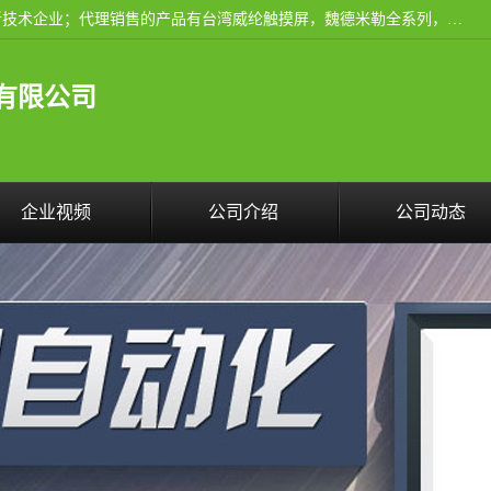
厦门晶鼎自动化科技有限公司是一家具有独立法人资格的高新技术企业；代理销售的产品有台湾威纶触摸屏，魏德米勒全系列，永宏触摸屏,威纶触摸屏,台湾威纶weinview触摸屏,台湾永宏PLC，FATEK,永宏伺服,图儿克总线，施耐德，欧姆龙，西门子，富士变频，K&N蓝系列， BUSSMANN，松下变频器，丹佛斯变频器等。
有限公司
企业视频
公司介绍
公司动态