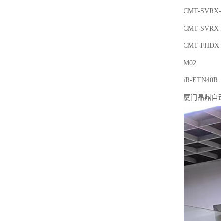
CMT-SVRX-
CMT-SVRX-
CMT-FHDX-
M02
iR-ETN40R
厦门晶鼎自