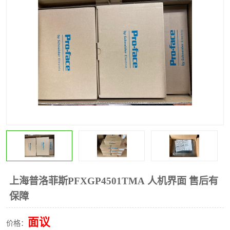
*
其他
ABB
安士能开关
克罗地亚
普洛菲斯触摸屏
魏德米勒继电器
施迈赛限位开关
上海普洛菲斯PFXGP4501TMA 人机界面 售后有
保障
面议
价格：