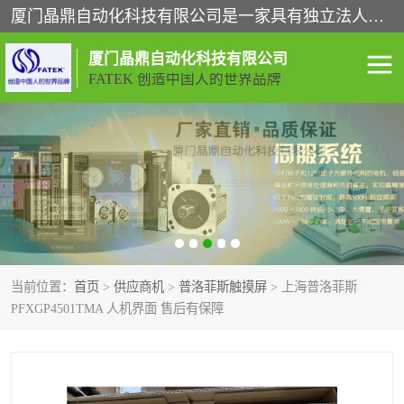
厦门晶鼎自动化科技有限公司是一家具有独立法人资格的高新技术企业；代理销售的产品有台湾威纶触摸屏，魏德米勒全系列，永宏触摸屏,威纶触摸屏,台湾威纶weinview触摸屏,台湾永宏PLC，FATEK,永宏伺服,图儿克总线，施耐德，欧姆龙，西门子，富士变频，K&N蓝系列， BUSSMANN，松下变频器，丹佛斯变频器等。
厦门晶鼎自动化科技有限公司
FATEK 创造中国人的世界品牌
闽台永宏PLC
WEINVIEW闽台威纶触摸
屏
正弦变频器正弦伺服
魏德米勒接线端子
ABB电流开关
魏德米勒电源
当前位置：
首页
>
供应商机
>
普洛菲斯触摸屏
> 上海普洛菲斯
丹佛斯变频器
MOXA通讯模块
PFXGP4501TMA 人机界面 售后有保障
魏德米勒开关电源
LS产电
魏德米勒工具
西门子