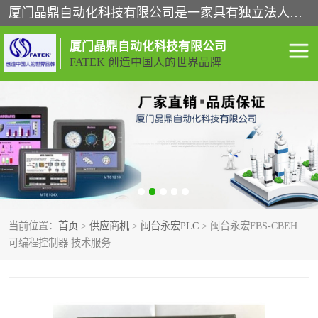
厦门晶鼎自动化科技有限公司是一家具有独立法人资格的高新技术企业；代理销售的产品有台湾威纶触摸屏，魏德米勒全系列，永宏触摸屏,威纶触摸屏,台湾威纶weinview触摸屏,台湾永宏PLC，FATEK,永宏伺服,图儿克总线，施耐德，欧姆龙，西门子，富士变频，K&N蓝系列， BUSSMANN，松下变频器，丹佛斯变频器等。
厦门晶鼎自动化科技有限公司
FATEK 创造中国人的世界品牌
闽台永宏PLC
WEINVIEW闽台威纶触摸
屏
正弦变频器正弦伺服
魏德米勒接线端子
ABB电流开关
魏德米勒电源
当前位置：
首页
>
供应商机
>
闽台永宏PLC
> 闽台永宏FBS-CBEH
丹佛斯变频器
MOXA通讯模块
可编程控制器 技术服务
魏德米勒开关电源
LS产电
魏德米勒工具
西门子