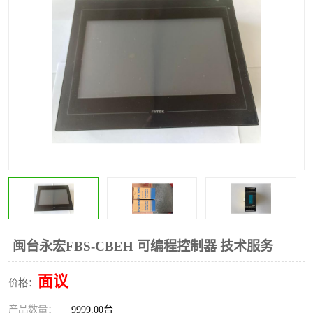
*
其他
ABB
安士能开关
克罗地亚
普洛菲斯触摸屏
魏德米勒继电器
施迈赛限位开关
闽台永宏FBS-CBEH 可编程控制器 技术服务
面议
价格：
产品数量：
9999.00台