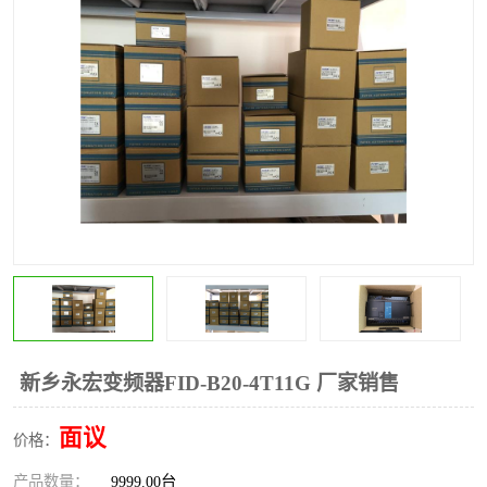
*
其他
ABB
安士能开关
克罗地亚
普洛菲斯触摸屏
魏德米勒继电器
施迈赛限位开关
新乡永宏变频器FID-B20-4T11G 厂家销售
面议
价格：
产品数量：
9999.00台