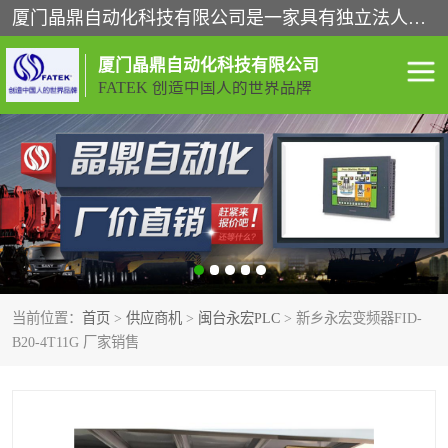
厦门晶鼎自动化科技有限公司是一家具有独立法人资格的高新技术企业；代理销售的产品有台湾威纶触摸屏，魏德米勒全系列，永宏触摸屏,威纶触摸屏,台湾威纶weinview触摸屏,台湾永宏PLC，FATEK,永宏伺服,图儿克总线，施耐德，欧姆龙，西门子，富士变频，K&N蓝系列， BUSSMANN，松下变频器，丹佛斯变频器等。
厦门晶鼎自动化科技有限公司
FATEK 创造中国人的世界品牌
闽台永宏PLC
WEINVIEW闽台威纶触摸
屏
正弦变频器正弦伺服
魏德米勒接线端子
ABB电流开关
魏德米勒电源
当前位置：
首页
>
供应商机
>
闽台永宏PLC
> 新乡永宏变频器FID-
丹佛斯变频器
MOXA通讯模块
B20-4T11G 厂家销售
魏德米勒开关电源
LS产电
魏德米勒工具
西门子