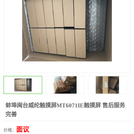
*
其他
ABB
安士能开关
克罗地亚
普洛菲斯触摸屏
魏德米勒继电器
施迈赛限位开关
蚌埠闽台威纶触摸屏MT6071IE触摸屏 售后服务
完善
面议
价格：