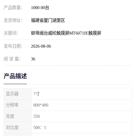
产品数量：
1000.00台
发货地址：
福建省厦门湖里区
关键词：
蚌埠闽台威纶触摸屏MT6071IE触摸屏
发布日期：
2026-08-06
阅 读 量：
36
产品描述
显示器
7寸
分辨率
800*480
亮度
350
对比度
500：1