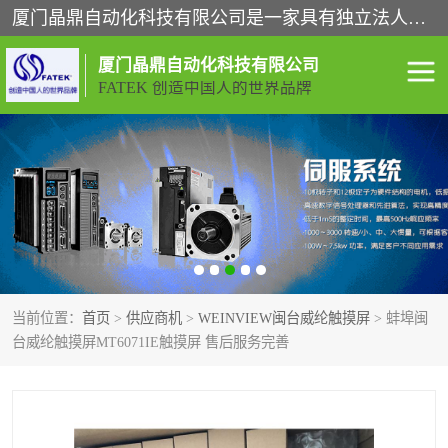
厦门晶鼎自动化科技有限公司是一家具有独立法人资格的高新技术企业；代理销售的产品有台湾威纶触摸屏，魏德米勒全系列，永宏触摸屏,威纶触摸屏,台湾威纶weinview触摸屏,台湾永宏PLC，FATEK,永宏伺服,图儿克总线，施耐德，欧姆龙，西门子，富士变频，K&N蓝系列， BUSSMANN，松下变频器，丹佛斯变频器等。
厦门晶鼎自动化科技有限公司
FATEK 创造中国人的世界品牌
闽台永宏PLC
WEINVIEW闽台威纶触摸
屏
正弦变频器正弦伺服
魏德米勒接线端子
ABB电流开关
魏德米勒电源
当前位置：
首页
>
供应商机
>
WEINVIEW闽台威纶触摸屏
> 蚌埠闽
丹佛斯变频器
MOXA通讯模块
台威纶触摸屏MT6071IE触摸屏 售后服务完善
魏德米勒开关电源
LS产电
魏德米勒工具
西门子