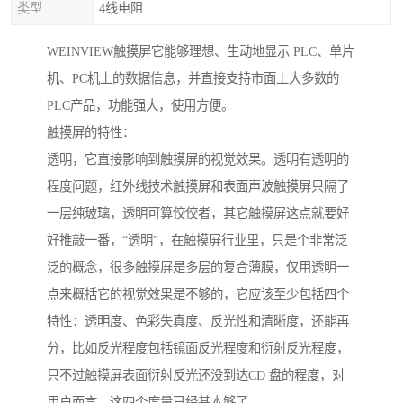
类型
4线电阻
WEINVIEW触摸屏它能够理想、生动地显示 PLC、单片
机、PC机上的数据信息，并直接支持市面上大多数的
PLC产品，功能强大，使用方便。
触摸屏的特性：
透明，它直接影响到触摸屏的视觉效果。透明有透明的
程度问题，红外线技术触摸屏和表面声波触摸屏只隔了
一层纯玻璃，透明可算佼佼者，其它触摸屏这点就要好
好推敲一番，“透明”，在触摸屏行业里，只是个非常泛
泛的概念，很多触摸屏是多层的复合薄膜，仅用透明一
点来概括它的视觉效果是不够的，它应该至少包括四个
特性：透明度、色彩失真度、反光性和清晰度，还能再
分，比如反光程度包括镜面反光程度和衍射反光程度，
只不过触摸屏表面衍射反光还没到达CD 盘的程度，对
用户而言，这四个度量已经基本够了。