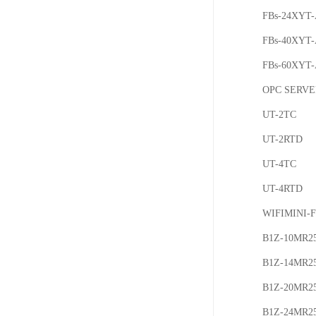
FBs-24XYT
FBs-40XYT
FBs-60XYT
OPC SERVE
UT-2TC
UT-2RTD
UT-4TC
UT-4RTD
WIFIMINI-
B1Z-10MR2
B1Z-14MR2
B1Z-20MR2
B1Z-24MR2