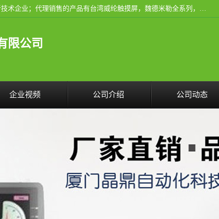
厦门晶鼎自动化科技有限公司是一家具有独立法人资格的高新技术企业；代理销售的产品有台湾威纶触摸屏，魏德米勒全系列，永宏触摸屏,威纶触摸屏,台湾威纶weinview触摸屏,台湾永宏PLC，FATEK,永宏伺服,图儿克总线，施耐德，欧姆龙，西门子，富士变频，K&N蓝系列， BUSSMANN，松下变频器，丹佛斯变频器等。
有限公司
企业视频
公司介绍
公司动态