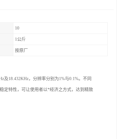
10
1公斤
按原厂
及18.432KHz，分辨率分别为1%与0.1%。不同
、、稳定特性，可让使用者以*经济之方式，达到精致