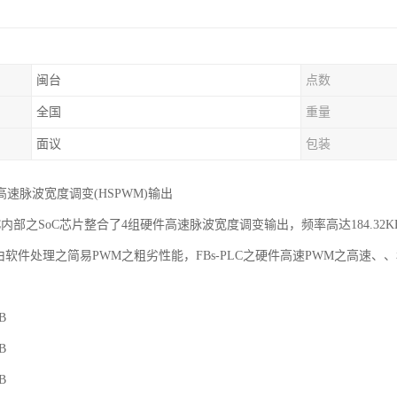
闽台
点数
全国
重量
面议
包装
高速脉波宽度调变(HSPWM)输出
C内部之SoC芯片整合了4组硬件高速脉波宽度调变输出，频率高达184.32KHz
C由软件处理之简易PWM之粗劣性能，FBs-PLC之硬件高速PWM之高速
。
B
B
B