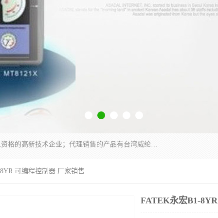
厦门晶鼎自动化科技有限公司是一家具有独立法人资格的高新技术企业；代理销售的产品有台湾威纶触摸屏，魏德米勒全系列，永宏触摸屏,威纶触摸屏,台湾威纶weinview触摸屏,台湾永宏PLC，FATEK,永宏伺服,图儿克总线，施耐德，欧姆龙，西门子，富士变频，K&N蓝系列， BUSSMANN，松下变频器，丹佛斯变频器等。
1-8YR 可编程控制器 厂家销售
FATEK永宏B1-8