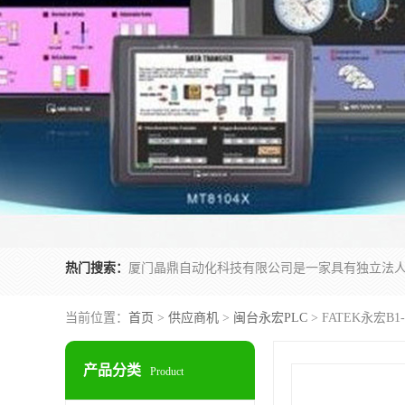
热门搜索：
当前位置：
首页
>
供应商机
>
闽台永宏PLC
> FATEK永宏B
产品分类
Product