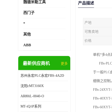
魏德米勒工具
产品描述
西门子
产地
*
可售卖地
其他
价格
ABB
单机*多4点
最新供应商机
FBs-PL
更多
于一般PL
苏州永宏PLC永宏FBS-4A2D
细微之控制
沈阳cMT3160X
FBs-24XYT-
AR80iL-0040-O
FBs-40XYT-
MT-iQ/iP系列
FBs-60XYT-