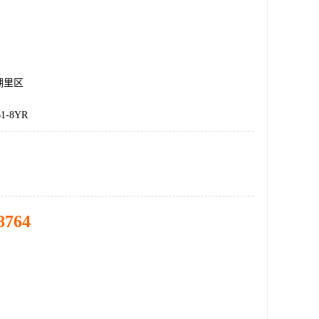
湖里区
1-8YR
8764