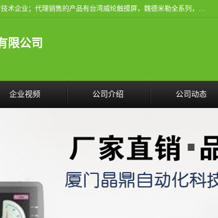
厦门晶鼎自动化科技有限公司是一家具有独立法人资格的高新技术企业；代理销售的产品有台湾威纶触摸屏，魏德米勒全系列，永宏触摸屏,威纶触摸屏,台湾威纶weinview触摸屏,台湾永宏PLC，FATEK,永宏伺服,图儿克总线，施耐德，欧姆龙，西门子，富士变频，K&N蓝系列， BUSSMANN，松下变频器，丹佛斯变频器等。
有限公司
企业视频
公司介绍
公司动态