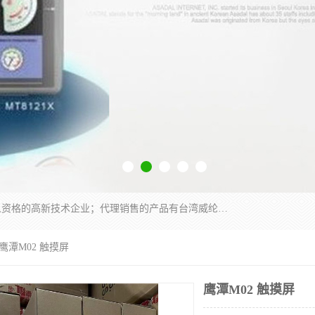
厦门晶鼎自动化科技有限公司是一家具有独立法人资格的高新技术企业；代理销售的产品有台湾威纶触摸屏，魏德米勒全系列，永宏触摸屏,威纶触摸屏,台湾威纶weinview触摸屏,台湾永宏PLC，FATEK,永宏伺服,图儿克总线，施耐德，欧姆龙，西门子，富士变频，K&N蓝系列， BUSSMANN，松下变频器，丹佛斯变频器等。
 鹰潭M02 触摸屏
鹰潭M02 触摸屏