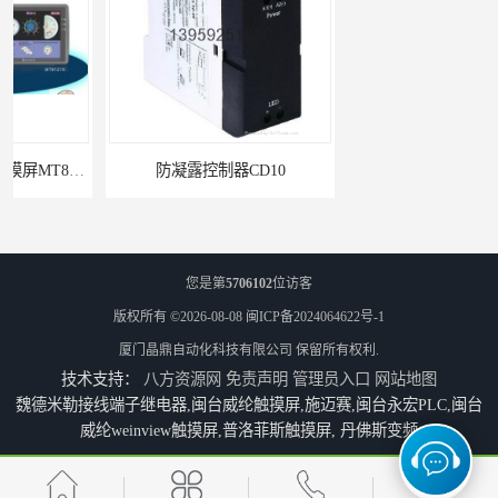
防凝露控制器CD10
供应FBS-60MCR2-AC闽台永宏FATEKPLC
您是第
5706102
位访客
版权所有 ©2026-08-08
闽ICP备2024064622号-1
厦门晶鼎自动化科技有限公司
保留所有权利.
技术支持：
八方资源网
免责声明
管理员入口
网站地图
魏德米勒接线端子继电器,闽台威纶触摸屏,施迈赛,闽台永宏PLC,闽台
威纶weinview触摸屏,普洛菲斯触摸屏, 丹佛斯变频
供应FBS-40MCR2-AC闽台永宏FATEKPLC
P5043S闽台永宏FATEK触摸屏华南区总代理