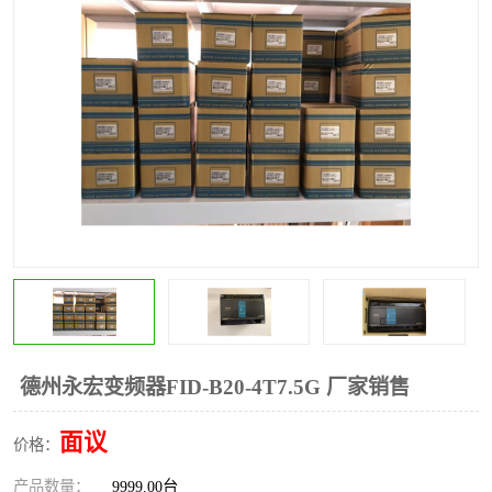
*
其他
ABB
安士能开关
克罗地亚
普洛菲斯触摸屏
魏德米勒继电器
施迈赛限位开关
德州永宏变频器FID-B20-4T7.5G 厂家销售
面议
价格：
产品数量：
9999.00台