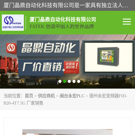
厦门晶鼎自动化科技有限公司是一家具有独立法人资格的高新技术企业；代理销售的产品有台湾威纶触摸屏，魏德米勒全系列，永宏触摸屏,威纶触摸屏,台湾威纶weinview触摸屏,台湾永宏PLC，FATEK,永宏伺服,图儿克总线，施耐德，欧姆龙，西门子，富士变频，K&N蓝系列， BUSSMANN，松下变频器，丹佛斯变频器等。
厦门晶鼎自动化科技有限公司
FATEK 创造中国人的世界品牌
闽台永宏PLC
WEINVIEW闽台威纶触摸
屏
正弦变频器正弦伺服
魏德米勒接线端子
ABB电流开关
魏德米勒电源
当前位置：
首页
>
供应商机
>
闽台永宏PLC
> 德州永宏变频器FID-
丹佛斯变频器
MOXA通讯模块
B20-4T7.5G 厂家销售
魏德米勒开关电源
LS产电
魏德米勒工具
西门子