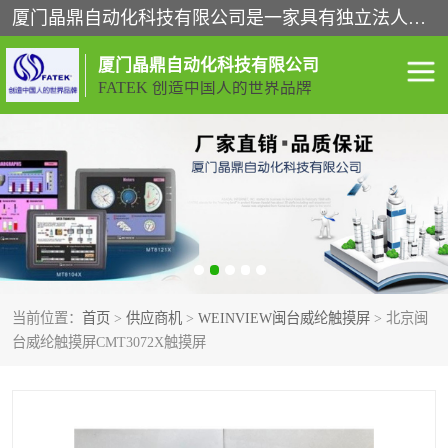
厦门晶鼎自动化科技有限公司是一家具有独立法人资格的高新技术企业；代理销售的产品有台湾威纶触摸屏，魏德米勒全系列，永宏触摸屏,威纶触摸屏,台湾威纶weinview触摸屏,台湾永宏PLC，FATEK,永宏伺服,图儿克总线，施耐德，欧姆龙，西门子，富士变频，K&N蓝系列， BUSSMANN，松下变频器，丹佛斯变频器等。
厦门晶鼎自动化科技有限公司
FATEK 创造中国人的世界品牌
闽台永宏PLC
WEINVIEW闽台威纶触摸
屏
正弦变频器正弦伺服
魏德米勒接线端子
ABB电流开关
魏德米勒电源
当前位置：
首页
>
供应商机
>
WEINVIEW闽台威纶触摸屏
> 北京闽
丹佛斯变频器
MOXA通讯模块
台威纶触摸屏CMT3072X触摸屏
魏德米勒开关电源
LS产电
魏德米勒工具
西门子