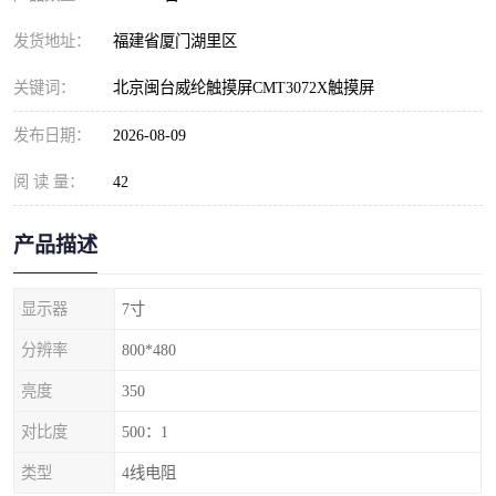
发货地址：
福建省厦门湖里区
关键词：
北京闽台威纶触摸屏CMT3072X触摸屏
发布日期：
2026-08-09
阅 读 量：
42
产品描述
显示器
7寸
分辨率
800*480
亮度
350
对比度
500：1
类型
4线电阻