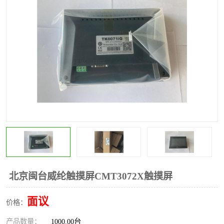
*
其他
ABB
安士能开关
克罗地亚
普洛菲斯触摸屏
魏德米勒继电器
施迈赛限位开关
北京闽台威纶触摸屏CMT3072X触摸屏
面议
价格：
产品数量：
1000.00台