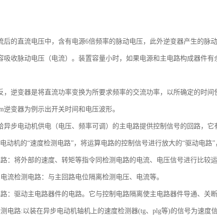
。
流后的直流电压中，含有电源6倍频率的脉动电压，此外逆变器产生的脉
容吸收脉动电压（电流）。装置容量小时，如果电源和主电路构成器件有
反，逆变器是将直流功率变换为所要求频率的交流功率，以所确定的时间使
wm逆变器为例示出开关时间和电压波形。
给异步电动机供电（电压、频率可调）的主电路提供控制信号的回路，它有
，电动机的“速度检测电路”，将运算电路的控制信号进行放大的“驱动电路”
电路：将外部的速度、转矩等指令同检测电路的电流、电压信号进行比较
、电流检测电路：与主回路电位隔离检测电压、电流等。
电路：驱动主电路器件的电路。它与控制电路隔离使主电路器件导通、关
检测电路:以装在异步电动机轴机上的速度检测器(tg、plg等)的信号为