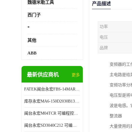
魏德米勒工具
产品描述
西门子
功率
*
电压
其他
品牌
ABB
变频器的工
最新供应商机
主电路是给
更多
变频功率分
FATEK闽台永宏FBS-14MAR2-AC 可编程控制器 售后有保障
电压型是将
库存永宏MA6-150D2030B13B26 可编程控制器 技术服务
波是电感。
闽台永宏M04TCR 可编程控制器 代理商销售
整流器
闽台永宏SD3040C212 可编程控制器 厂家销售
大量使用的