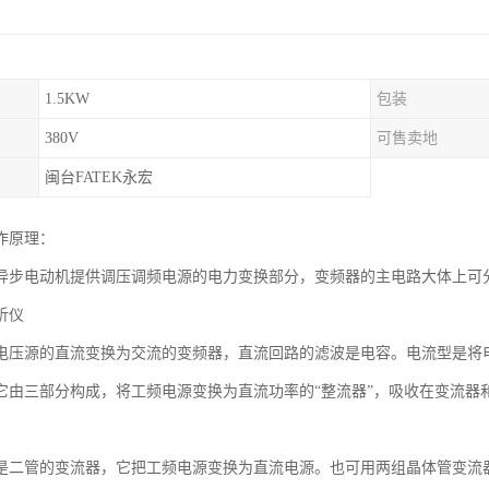
1.5KW
包装
380V
可售卖地
闽台FATEK永宏
作原理：
异步电动机提供调压调频电源的电力变换部分，变频器的主电路大体上可
析仪
电压源的直流变换为交流的变频器，直流回路的滤波是电容。电流型是将
它由三部分构成，将工频电源变换为直流功率的“整流器”，吸收在变流器
是二管的变流器，它把工频电源变换为直流电源。也可用两组晶体管变流