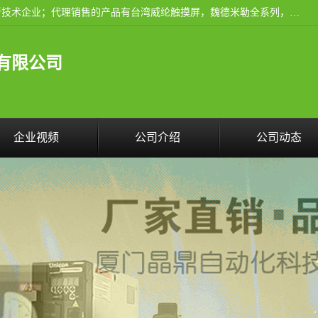
厦门晶鼎自动化科技有限公司是一家具有独立法人资格的高新技术企业；代理销售的产品有台湾威纶触摸屏，魏德米勒全系列，永宏触摸屏,威纶触摸屏,台湾威纶weinview触摸屏,台湾永宏PLC，FATEK,永宏伺服,图儿克总线，施耐德，欧姆龙，西门子，富士变频，K&N蓝系列， BUSSMANN，松下变频器，丹佛斯变频器等。
有限公司
企业视频
公司介绍
公司动态