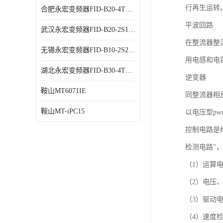
行再生运转
合肥永宏变频器FID-B20-4T1.5G 代理商销售
平波回路
武汉永宏变频器FID-B20-2S1.5G 厂家销售
在整流器整
无锡永宏变频器FID-B10-2S2.2G 代理商销售
用电感和电
湖北永宏变频器FID-B30-4T0.7G 厂家销售
逆变器
鞍山MT6071IE
同整流器相
鞍山MT-iPC15
以电压型p
控制电路是
检测电路”
（1）运算
（2）电压
（3）驱动
（4）速度