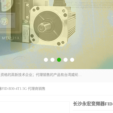
厦门晶鼎自动化科技有限公司是一家具有独立法人资格的高新技术企业；代理销售的产品有台湾威纶触摸屏，魏德米勒全系列，永宏触摸屏,威纶触摸屏,台湾威纶weinview触摸屏,台湾永宏PLC，FATEK,永宏伺服,图儿克总线，施耐德，欧姆龙，西门子，富士变频，K&N蓝系列， BUSSMANN，松下变频器，丹佛斯变频器等。
ID-B30-4T1.5G 代理商销售
长沙永宏变频器FID-B