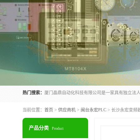
热门搜索：
当前位置：
首页
>
供应商机
>
闽台永宏PLC
> 长沙永宏变频器F
产品分类
Product