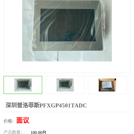
*
其他
ABB
安士能开关
克罗地亚
普洛菲斯触摸屏
魏德米勒继电器
施迈赛限位开关
深圳普洛菲斯PFXGP4501TADC
面议
价格：
产品数量：
100.00台