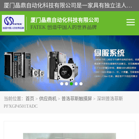
厦门晶鼎自动化科技有限公司是一家具有独立法人资格的高新技术企业；代理销售的产品有台湾威纶触摸屏，魏德米勒全系列，永宏触摸屏,威纶触摸屏,台湾威纶weinview触摸屏,台湾永宏PLC，FATEK,永宏伺服,图儿克总线，施耐德，欧姆龙，西门子，富士变频，K&N蓝系列， BUSSMANN，松下变频器，丹佛斯变频器等。
厦门晶鼎自动化科技有限公司
FATEK 创造中国人的世界品牌
闽台永宏PLC
WEINVIEW闽台威纶触摸
屏
正弦变频器正弦伺服
魏德米勒接线端子
ABB电流开关
魏德米勒电源
当前位置：
首页
>
供应商机
>
普洛菲斯触摸屏
> 深圳普洛菲斯
丹佛斯变频器
MOXA通讯模块
PFXGP4501TADC
魏德米勒开关电源
LS产电
魏德米勒工具
西门子