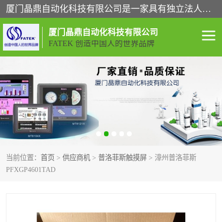
厦门晶鼎自动化科技有限公司是一家具有独立法人资格的高新技术企业；代理销售的产品有台湾威纶触摸屏，魏德米勒全系列，永宏触摸屏,威纶触摸屏,台湾威纶weinview触摸屏,台湾永宏PLC，FATEK,永宏伺服,图儿克总线，施耐德，欧姆龙，西门子，富士变频，K&N蓝系列， BUSSMANN，松下变频器，丹佛斯变频器等。
厦门晶鼎自动化科技有限公司
FATEK 创造中国人的世界品牌
闽台永宏PLC
WEINVIEW闽台威纶触摸
屏
正弦变频器正弦伺服
魏德米勒接线端子
ABB电流开关
魏德米勒电源
当前位置：
首页
>
供应商机
>
普洛菲斯触摸屏
> 漳州普洛菲斯
丹佛斯变频器
MOXA通讯模块
PFXGP4601TAD
魏德米勒开关电源
LS产电
魏德米勒工具
西门子