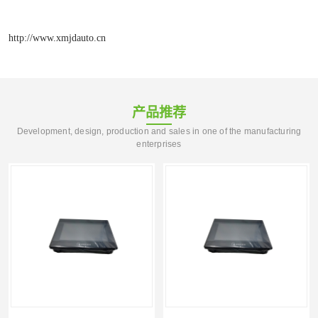
http://www.xmjdauto.cn
产品推荐
Development, design, production and sales in one of the manufacturing
enterprises