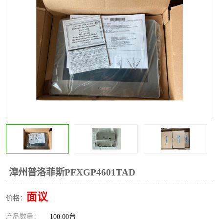
*
其他
ABB
安士能开关
克罗地亚
普洛菲斯触摸屏
魏德米勒继电器
施迈赛限位开关
漳州普洛菲斯PFXGP4601TAD
面议
价格：
产品数量：
100.00台