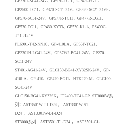
GP2301-SC41-24V、GP570-TC11、GP47J-EG11、
GP2500-TC11、GP370-SC11-24V、GP570-SC21-24VP、
GP570-SC31-24V、GP577R-TC11、GP477R-EG11、
GP530-TC11、GP430-XY33、GP530-K1-1、PS400G-
T41-J124V
PL6901-T42-NN10、GP-410LA、GP55F-TC21、
GP2301H-LG41-24V、GP37W2-BG41-24V、GP270-
SC11-24V
ST401-AG41-24V、GLC150-BG41-XY32SK-24V、GP-
410LA、GP-410、GP470-EG11、HTK270-M、GLC100-
SC41-24V
GLC150-BG41-XY32SK，IT2400-TC41-GP ST3000W系
列：AST3501W-T1-D24 ， AST3301W-S1-
D24 ， AST3301W-B1-D24
ST3000系列：AST3501-T1-D24 ， AST3501-C1-