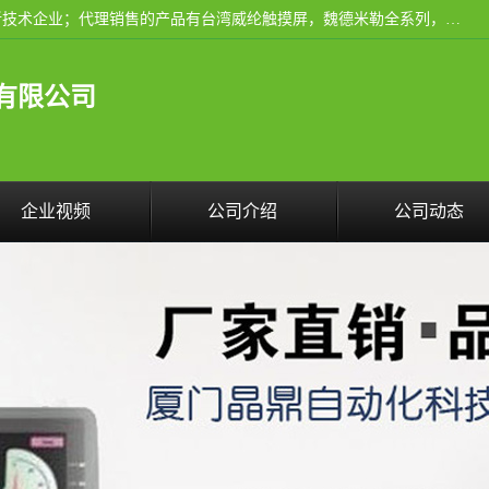
厦门晶鼎自动化科技有限公司是一家具有独立法人资格的高新技术企业；代理销售的产品有台湾威纶触摸屏，魏德米勒全系列，永宏触摸屏,威纶触摸屏,台湾威纶weinview触摸屏,台湾永宏PLC，FATEK,永宏伺服,图儿克总线，施耐德，欧姆龙，西门子，富士变频，K&N蓝系列， BUSSMANN，松下变频器，丹佛斯变频器等。
有限公司
企业视频
公司介绍
公司动态