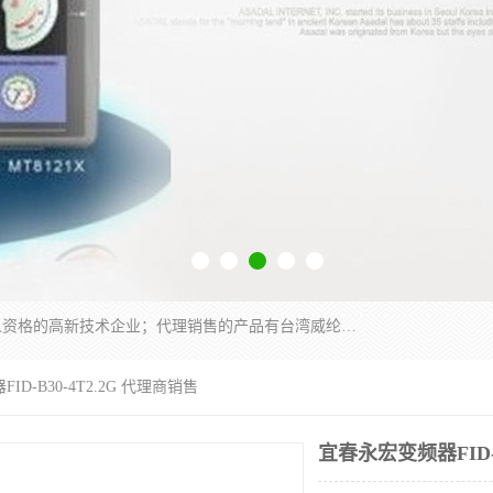
厦门晶鼎自动化科技有限公司是一家具有独立法人资格的高新技术企业；代理销售的产品有台湾威纶触摸屏，魏德米勒全系列，永宏触摸屏,威纶触摸屏,台湾威纶weinview触摸屏,台湾永宏PLC，FATEK,永宏伺服,图儿克总线，施耐德，欧姆龙，西门子，富士变频，K&N蓝系列， BUSSMANN，松下变频器，丹佛斯变频器等。
ID-B30-4T2.2G 代理商销售
宜春永宏变频器FID-B