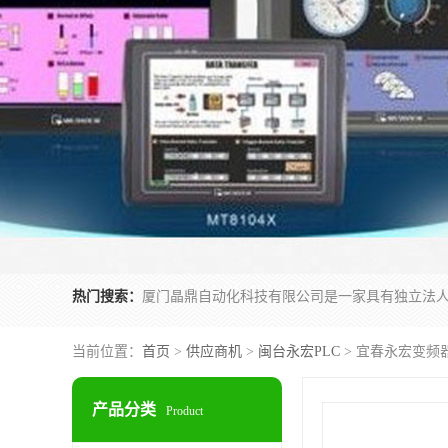
热门搜索：
当前位置：
首页
>
供应商机
>
闽台永宏PLC
> 宜春永宏变频器F
产品分类
Product