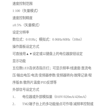
速度控制范围
1:100（矢量模式）
速度控制精度
±0.5%（矢量模式）
设定分辨率
数位式：0.01Hz；模拟式：0.06Hz/60Hz（10bit）
操作面板设定方式
可直接用▲▼设定或以键盘上的电位器旋钮设定
显示功能
五位数LED及状态指示灯；可显示频率/线速度/直流电
压/输出电压/电流/变频器参数/变频器转向/故障记录/程
序版本/散热片温度/PID反馈等
外部信号设定方式
1． 电位器或外部模拟量（010V/020mA/420mA）
2． TM2端子台上的多功能接点可作增/减频率控制或