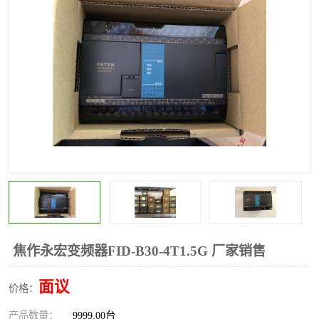
*
其他
ABB
安士能开关
克罗地亚
普洛菲斯触摸屏
魏德米勒继电器
施迈赛限位开关
焦作永宏变频器FID-B30-4T1.5G 厂家销售
面议
价格：
产品数量：
9999.00台