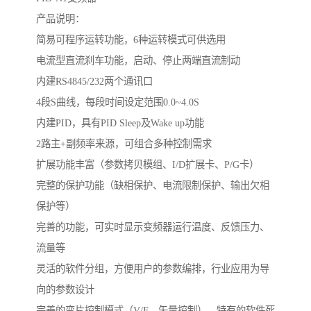
产品说明：
简易可程序运转功能，6种运转模式可供选用
电流型直流刹车功能，启动、停止两端直流制动
内建RS4845/232两个通讯口
4段S曲线，每段时间设定范围0.0~4.0S
内建PID，具有PID Sleep及Wake up功能
2路主+副频率来源，可组合多种控制需求
扩展功能丰富（参数拷贝模组、I/D扩展卡、P/G卡）
完整的保护功能（缺相保护、电流限制保护、输出欠相
保护等）
完善的功能，可实时显示变频器运行温度、反馈压力、
流量等
灵活的软件分组，方便用户的参数编排，行业应用为导
向的参数设计
完善的变片控制模式（V/F、矢量控制），特有的软件死