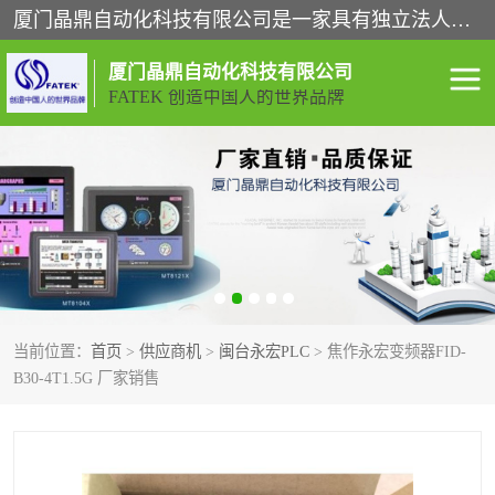
厦门晶鼎自动化科技有限公司是一家具有独立法人资格的高新技术企业；代理销售的产品有台湾威纶触摸屏，魏德米勒全系列，永宏触摸屏,威纶触摸屏,台湾威纶weinview触摸屏,台湾永宏PLC，FATEK,永宏伺服,图儿克总线，施耐德，欧姆龙，西门子，富士变频，K&N蓝系列， BUSSMANN，松下变频器，丹佛斯变频器等。
厦门晶鼎自动化科技有限公司
FATEK 创造中国人的世界品牌
闽台永宏PLC
WEINVIEW闽台威纶触摸
屏
正弦变频器正弦伺服
魏德米勒接线端子
ABB电流开关
魏德米勒电源
当前位置：
首页
>
供应商机
>
闽台永宏PLC
> 焦作永宏变频器FID-
丹佛斯变频器
MOXA通讯模块
B30-4T1.5G 厂家销售
魏德米勒开关电源
LS产电
魏德米勒工具
西门子