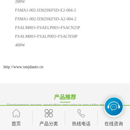
200W
FSMA1-002-D302SKFSD-E2-004-2
FSMA1-002-D302SKFSD-A2-004-2
FSALM003+FSAELP003+FSACN25P
FSALM003+FSALP003+FSACN50P
400W
http://www.xmjdauto.cn
产品推荐
Development, design, production and sales in one of the manufacturing
enterprises
首页
产品分类
热线电话
在线咨询