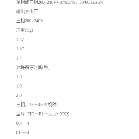
单相或三相200~240V+10%15%，50/60HZ±5%
输出大电压
三相200~240V
净重(Kg)
1.37
1.37
1.4
允许瞬停时间(秒)
1.0
1.0
2.0
三相，380~480V机种
型号 FID－E1－□□□－XXX
007－4
015－4