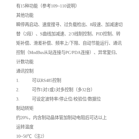
有15种功能（参考109~110说明）
其他功能
瞬停再启动、速度搜寻、过负载检出、8段速、加减速切
替（2段）、S曲线加减速、2/3线制控制、PID控制、转
矩补偿、滑差补偿、频率上/下限、自动节能运行、通讯
控制（ModBus从站连接与PC/PDA连接）、异常复归、
计数功能
通讯控制
1. 可以RS485控制
2. 可作1对1或1对多控制（多32台）
3. 可设定波特率/停止位/校验位/数据位
制动转矩
约20%，内含制动晶体管加制动电阻后可达以上
运转温度
10~50℃（注2）