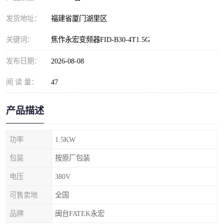
发货地址：
福建省厦门湖里区
关键词：
焦作永宏变频器FID-B30-4T1.5G
发布日期：
2026-08-08
阅 读 量：
47
产品描述
功率
1.5KW
包装
按原厂包装
电压
380V
可售卖地
全国
品牌
闽台FATEK永宏