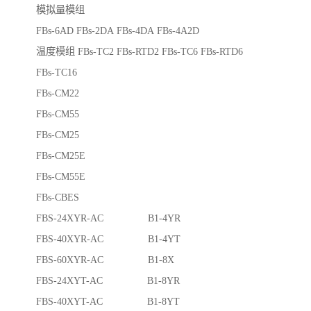
模拟量模组
FBs-6AD FBs-2DA FBs-4DA FBs-4A2D
温度模组 FBs-TC2 FBs-RTD2 FBs-TC6 FBs-RTD6
FBs-TC16
FBs-CM22
FBs-CM55
FBs-CM25
FBs-CM25E
FBs-CM55E
FBs-CBES
FBS-24XYR-AC B1-4YR
FBS-40XYR-AC B1-4YT
FBS-60XYR-AC B1-8X
FBS-24XYT-AC B1-8YR
FBS-40XYT-AC B1-8YT