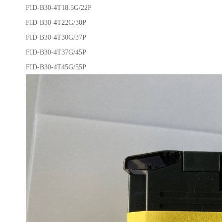
FID-B30-4T18.5G/22P
FID-B30-4T22G/30P
FID-B30-4T30G/37P
FID-B30-4T37G/45P
FID-B30-4T45G/55P