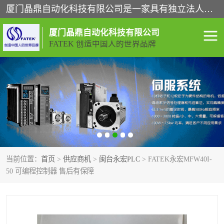
厦门晶鼎自动化科技有限公司是一家具有独立法人资格的高新技术企业；代理销售的产品有台湾威纶触摸屏，魏德米勒全系列，永宏触摸屏,威纶触摸屏,台湾威纶weinview触摸屏,台湾永宏PLC，FATEK,永宏伺服,图儿克总线，施耐德，欧姆龙，西门子，富士变频，K&N蓝系列， BUSSMANN，松下变频器，丹佛斯变频器等。
厦门晶鼎自动化科技有限公司
FATEK 创造中国人的世界品牌
闽台永宏PLC
WEINVIEW闽台威纶触摸
屏
正弦变频器正弦伺服
魏德米勒接线端子
ABB电流开关
魏德米勒电源
当前位置：
首页
>
供应商机
>
闽台永宏PLC
> FATEK永宏MFW40I-
丹佛斯变频器
MOXA通讯模块
50 可编程控制器 售后有保障
魏德米勒开关电源
LS产电
魏德米勒工具
西门子