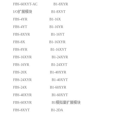
FBS-60XYT-AC B1-8XYR
I/O扩展模块 B1-8XYT
FBS-4YR B1-16X
FBS-4YT B1-16YR
FBS-8XYR B1-16YT
FBS-8X B1-16XYR
FBS-8YR B1-16XYT
FBS-16XYR B1-24XYR
FBS-16YR B1-24XYT
FBS-20X B1-40XYR
FBS-24XYR B1-40XYT
FBS-24X B1-60XYR
FBS-40XYR B1-60XYT
FBS-60XYR B1模拟量扩展模块
FBS-8XYT B1-2DA