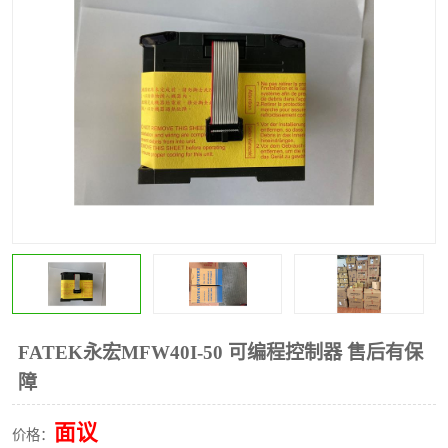
*
其他
ABB
安士能开关
克罗地亚
普洛菲斯触摸屏
魏德米勒继电器
施迈赛限位开关
FATEK永宏MFW40I-50 可编程控制器 售后有保
障
面议
价格：