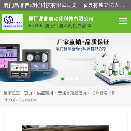
厦门晶鼎自动化科技有限公司是一家具有独立法人资格的高新技术企业；代理销售的产品有台湾威纶触摸屏，魏德米勒全系列，永宏触摸屏,威纶触摸屏,台湾威纶weinview触摸屏,台湾永宏PLC，FATEK,永宏伺服,图儿克总线，施耐德，欧姆龙，西门子，富士变频，K&N蓝系列， BUSSMANN，松下变频器，丹佛斯变频器等。
厦门晶鼎自动化科技有限公司
FATEK 创造中国人的世界品牌
闽台永宏PLC
WEINVIEW闽台威纶触摸
屏
正弦变频器正弦伺服
魏德米勒接线端子
ABB电流开关
魏德米勒电源
当前位置：
首页
>
供应商机
>
普洛菲斯触摸屏
> 梅州普洛菲斯
丹佛斯变频器
MOXA通讯模块
PFXGP4502WADW
魏德米勒开关电源
LS产电
魏德米勒工具
西门子