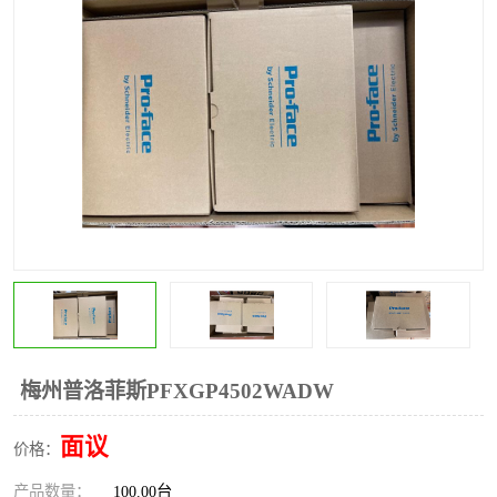
*
其他
ABB
安士能开关
克罗地亚
普洛菲斯触摸屏
魏德米勒继电器
施迈赛限位开关
梅州普洛菲斯PFXGP4502WADW
面议
价格：
产品数量：
100.00台