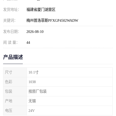
发货地址：
福建省厦门湖里区
关键词：
梅州普洛菲斯PFXGP4502WADW
发布日期：
2026-08-10
阅 读 量：
44
产品描述
尺寸
10.1寸
色彩
1038
包装
按原厂包装
产地
无锡
电压
24V