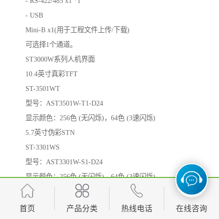
- RS-422/485 x1 *1
- USB
Mini-B x1(用于工程文件上传/下载)
可选择1个通道。
ST3000W系列人机界面
10.4英寸真彩TFT
ST-3501WT
型号：AST3501W-T1-D24
显示颜色：256色 (无闪烁)，64色 (3速闪烁)
5.7英寸伪彩STN
ST-3301WS
型号：AST3301W-S1-D24
显示颜色：256色 (无闪烁)，64色 (3速闪烁)
5.7英寸蓝白LCD
ST-3301WB
首页
产品分类
热线电话
在线咨询