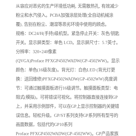
从容应对恶劣的生产环境低功耗, 无需散热孔, 有效减少
粉尘和水汽侵入。PCBA加强涂层处理(全自动机械涂
覆), 告别在粉尘、潮湿等恶劣环境中使用的顾虑。
规格：DC24/H(手持)级机型。紧急停止开关：灰色/钥匙
开关。显示屏类型：单色 LCD。显示屏尺寸：5.7英寸。
分辨率：320×240像素
(QVGA)Proface PFXGP4502WADW(GP-4502WW)。显示
颜色：单色(16级灰度)。背光灯：白色LED (背光灯更
换：送回维修)PFXGP4502WADW(GP-4502WW)亮度调
节：可通过触摸面板进行16级调节。触摸面板类型：电
阻式(模拟)。可将错误可视化。将控制器直接连接到GP
上，并采用示例部件，可以在GP上显示控制器的关键错
误信息。轻松升级。GP/ST系列支持GP系列所有型号的
画面数据，包括代的GP10系列
Proface PFXGP4502WADW(GP-4502WW)。GP产品家族