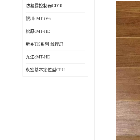
防凝露控制器CD10
银川cMT-iV6
松原cMT-HD
新乡TK系列 触摸屏
九江cMT-HD
永宏基本定位型CPU