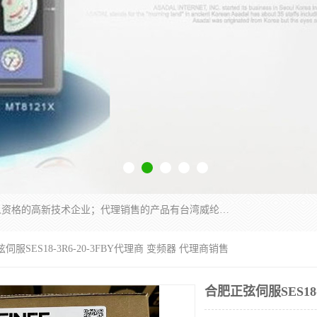
厦门晶鼎自动化科技有限公司是一家具有独立法人资格的高新技术企业；代理销售的产品有台湾威纶触摸屏，魏德米勒全系列，永宏触摸屏,威纶触摸屏,台湾威纶weinview触摸屏,台湾永宏PLC，FATEK,永宏伺服,图儿克总线，施耐德，欧姆龙，西门子，富士变频，K&N蓝系列， BUSSMANN，松下变频器，丹佛斯变频器等。
伺服SES18-3R6-20-3FBY代理商 变频器 代理商销售
合肥正弦伺服SES18