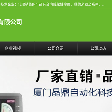
厦门晶鼎自动化科技有限公司是一家具有独立法人资格的高新技术企业；代理销售的产品有台湾威纶触摸屏，魏德米勒全系列，永宏触摸屏,威纶触摸屏,台湾威纶weinview触摸屏,台湾永宏PLC，FATEK,永宏伺服,图儿克总线，施耐德，欧姆龙，西门子，富士变频，K&N蓝系列， BUSSMANN，松下变频器，丹佛斯变频器等。
有限公司
企业视频
公司介绍
公司动态