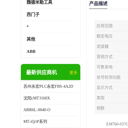
魏德米勒工具
产品描述
西门子
应用范围
*
额定电压
其他
滤波器
ABB
营销方式
可售卖地
最新供应商机
更多
信号检测功能
苏州永宏PLC永宏FBS-4A2D
显示方式
类型
沈阳cMT3160X
相数
AR80iL-0040-O
MT-iQ/iP系列
EM760-037G