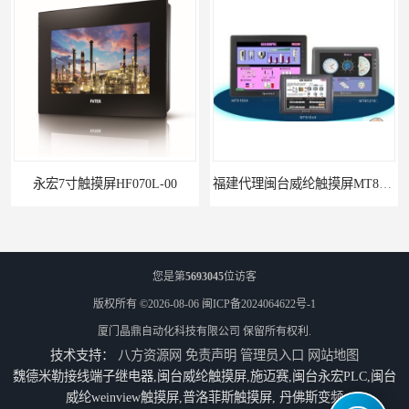
永宏7寸触摸屏HF070L-00
福建代理闽台威纶触摸屏MT8102IP
您是第
5693045
位访客
版权所有 ©2026-08-06
闽ICP备2024064622号-1
厦门晶鼎自动化科技有限公司
保留所有权利.
技术支持：
八方资源网
免责声明
管理员入口
网站地图
魏德米勒接线端子继电器,闽台威纶触摸屏,施迈赛,闽台永宏PLC,闽台
威纶weinview触摸屏,普洛菲斯触摸屏, 丹佛斯变频