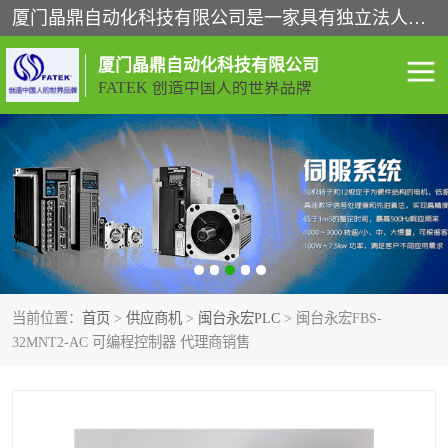
厦门晶鼎自动化科技有限公司是一家具有独立法人资格的高新技术企业；代理销售的产品有台湾威纶触摸屏，魏德米勒全系列，永宏触摸屏,威纶触摸屏,台湾威纶weinview触摸屏,台湾永宏PLC，FATEK,永宏伺服,图儿克总线，施耐德，欧姆龙，西门子，富士变频，K&N蓝系列， BUSSMANN，松下变频器，丹佛斯变频器等。
厦门晶鼎自动化科技有限公司
FATEK 创造中国人的世界品牌
闽台永宏PLC
WEINVIEW闽台威纶触摸
屏
正弦变频器正弦伺服
魏德米勒接线端子
ABB电流开关
魏德米勒电源
当前位置：
首页
>
供应商机
>
闽台永宏PLC
> 闽台永宏FBS-
丹佛斯变频器
MOXA通讯模块
32MNT2-AC 可编程控制器 代理商销售
魏德米勒开关电源
LS产电
魏德米勒工具
西门子