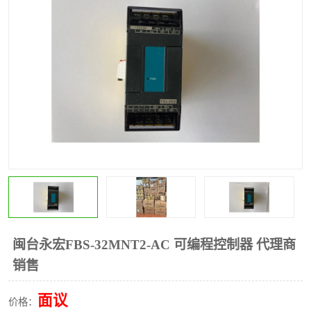
*
其他
ABB
安士能开关
克罗地亚
普洛菲斯触摸屏
魏德米勒继电器
施迈赛限位开关
闽台永宏FBS-32MNT2-AC 可编程控制器 代理商
销售
面议
价格：