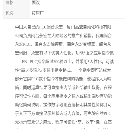
价格
面议
包装
按原厂
中国人自己的PLC闽台永宏。厦门晶鼎自动化科技有限
公司负责闽台永宏在大陆地区的推广和销售。代理闽台
永宏PLC，闽台永宏触摸屏，闽台永宏变频器，闽台永
宏伺服，永宏有以下优势人性化，功能*强之应用指令集
FBs-PLC指令超过300种以上，并采用*人性化，可读
性*高之多输入/多输出指令格式，一个指令即可达成大
部分它牌PLC数个指令才能做到的功能，使程序大为精
简，同时运算结果可直接由内部或外部输出取得。在程
序可读性方面，每个应用指令之输入或输出端均有功能
助忆简码说明，操作数字段则直接标明其属性简称并可
于其正下方直接显示其状态或内容值，可免除它牌PLC
无标示需死记之麻烦，程序可读性*高，效率*佳。在高