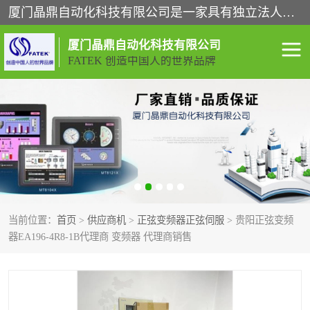
厦门晶鼎自动化科技有限公司是一家具有独立法人资格的高新技术企业；代理销售的产品有台湾威纶触摸屏，魏德米勒全系列，永宏触摸屏,威纶触摸屏,台湾威纶weinview触摸屏,台湾永宏PLC，FATEK,永宏伺服,图儿克总线，施耐德，欧姆龙，西门子，富士变频，K&N蓝系列， BUSSMANN，松下变频器，丹佛斯变频器等。
厦门晶鼎自动化科技有限公司
FATEK 创造中国人的世界品牌
闽台永宏PLC
WEINVIEW闽台威纶触摸
屏
正弦变频器正弦伺服
魏德米勒接线端子
ABB电流开关
魏德米勒电源
当前位置：
首页
>
供应商机
>
正弦变频器正弦伺服
> 贵阳正弦变频
丹佛斯变频器
MOXA通讯模块
器EA196-4R8-1B代理商 变频器 代理商销售
魏德米勒开关电源
LS产电
魏德米勒工具
西门子