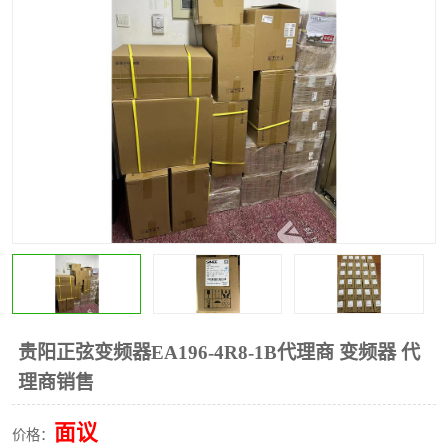
*
其他
ABB
安士能开关
克罗地亚
普洛菲斯触摸屏
魏德米勒继电器
施迈赛限位开关
贵阳正弦变频器EA196-4R8-1B代理商 变频器 代
理商销售
面议
价格：