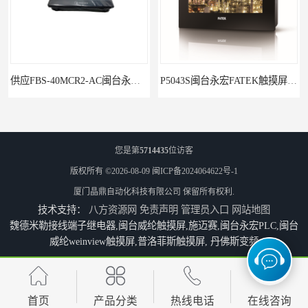
供应FBS-40MCR2-AC闽台永宏FATEKPLC
P5043S闽台永宏FATEK触摸屏华南区总代理
您是第
5714435
位访客
版权所有 ©2026-08-09
闽ICP备2024064622号-1
厦门晶鼎自动化科技有限公司
保留所有权利.
技术支持：
八方资源网
免责声明
管理员入口
网站地图
魏德米勒接线端子继电器,闽台威纶触摸屏,施迈赛,闽台永宏PLC,闽台
威纶weinview触摸屏,普洛菲斯触摸屏, 丹佛斯变频
永宏7寸触摸屏HF070L-00
福建代理闽台威纶触摸屏MT8102IP
首页
产品分类
热线电话
在线咨询