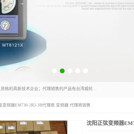
厦门晶鼎自动化科技有限公司是一家具有独立法人资格的高新技术企业；代理销售的产品有台湾威纶触摸屏，魏德米勒全系列，永宏触摸屏,威纶触摸屏,台湾威纶weinview触摸屏,台湾永宏PLC，FATEK,永宏伺服,图儿克总线，施耐德，欧姆龙，西门子，富士变频，K&N蓝系列， BUSSMANN，松下变频器，丹佛斯变频器等。
弦变频器EM730-2R2-3B代理商 变频器 代理商销售
沈阳正弦变频器EM73