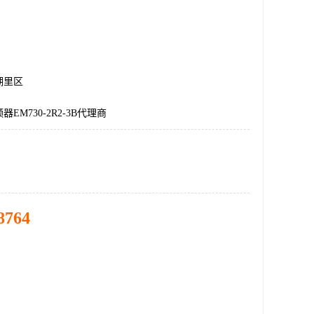
湖里区
EM730-2R2-3B代理商
8764