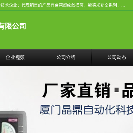
厦门晶鼎自动化科技有限公司是一家具有独立法人资格的高新技术企业；代理销售的产品有台湾威纶触摸屏，魏德米勒全系列，永宏触摸屏,威纶触摸屏,台湾威纶weinview触摸屏,台湾永宏PLC，FATEK,永宏伺服,图儿克总线，施耐德，欧姆龙，西门子，富士变频，K&N蓝系列， BUSSMANN，松下变频器，丹佛斯变频器等。
有限公司
企业视频
公司介绍
公司动态