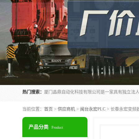
热门搜索：
当前位置：
首页
>
供应商机
>
闽台永宏PLC
> 长春永宏变频器F
产品分类
Product