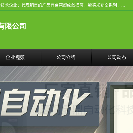
厦门晶鼎自动化科技有限公司是一家具有独立法人资格的高新技术企业；代理销售的产品有台湾威纶触摸屏，魏德米勒全系列，永宏触摸屏,威纶触摸屏,台湾威纶weinview触摸屏,台湾永宏PLC，FATEK,永宏伺服,图儿克总线，施耐德，欧姆龙，西门子，富士变频，K&N蓝系列， BUSSMANN，松下变频器，丹佛斯变频器等。
有限公司
企业视频
公司介绍
公司动态