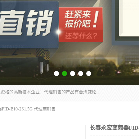
厦门晶鼎自动化科技有限公司是一家具有独立法人资格的高新技术企业；代理销售的产品有台湾威纶触摸屏，魏德米勒全系列，永宏触摸屏,威纶触摸屏,台湾威纶weinview触摸屏,台湾永宏PLC，FATEK,永宏伺服,图儿克总线，施耐德，欧姆龙，西门子，富士变频，K&N蓝系列， BUSSMANN，松下变频器，丹佛斯变频器等。
ID-B10-2S1.5G 代理商销售
长春永宏变频器FID-B