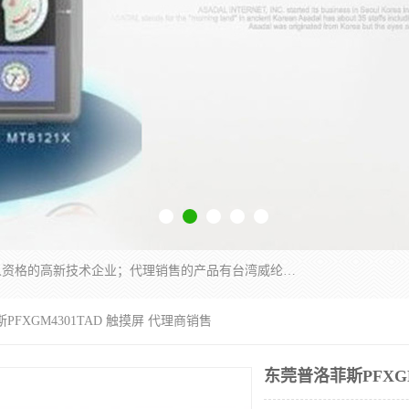
厦门晶鼎自动化科技有限公司是一家具有独立法人资格的高新技术企业；代理销售的产品有台湾威纶触摸屏，魏德米勒全系列，永宏触摸屏,威纶触摸屏,台湾威纶weinview触摸屏,台湾永宏PLC，FATEK,永宏伺服,图儿克总线，施耐德，欧姆龙，西门子，富士变频，K&N蓝系列， BUSSMANN，松下变频器，丹佛斯变频器等。
PFXGM4301TAD 触摸屏 代理商销售
东莞普洛菲斯PFXGM