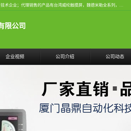
厦门晶鼎自动化科技有限公司是一家具有独立法人资格的高新技术企业；代理销售的产品有台湾威纶触摸屏，魏德米勒全系列，永宏触摸屏,威纶触摸屏,台湾威纶weinview触摸屏,台湾永宏PLC，FATEK,永宏伺服,图儿克总线，施耐德，欧姆龙，西门子，富士变频，K&N蓝系列， BUSSMANN，松下变频器，丹佛斯变频器等。
有限公司
企业视频
公司介绍
公司动态