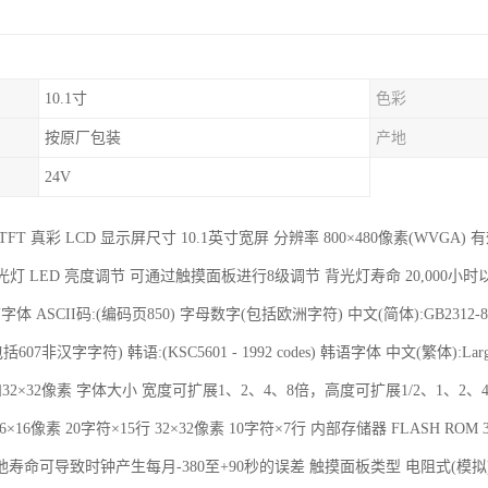
10.1寸
色彩
按原厂包装
产地
24V
FT 真彩 LCD 显示屏尺寸 10.1英寸宽屏 分辨率 800×480像素(WVGA) 有
色 背光灯 LED 亮度调节 可通过触摸面板进行8级调节 背光灯寿命 20,000
言字体 ASCII码:(编码页850) 字母数字(包括欧洲字符) 中文(简体):GB2312-
 (包括607非汉字字符) 韩语:(KSC5601 - 1992 codes) 韩语字体 中文(繁体)
和32×32像素 字体大小 宽度可扩展1、2、4、8倍，高度可扩展1/2、1、2、4、8
6×16像素 20字符×15行 32×32像素 10字符×7行 内部存储器 FLASH ROM
寿命可导致时钟产生每月-380至+90秒的误差 触摸面板类型 电阻式(模拟)