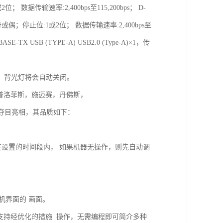
 数据传输速率:2,400bps至115,200bps； D-
无、奇或偶；停止位:1或2位； 数据传输速率:2,400bps至
0BASE-TX USB (TYPE-A) USB2.0 (Type-A)×1，传
，背光灯将会自动关闭。
，普洛菲斯，施迈赛，丹佛斯，
列夺目亮相，其品质如下：
，在设置的时间段内， 如果机器无操作，则先自动调
人机界面的 画面。
实用，支持经优化的措施 操作，无需编程即可简介多种