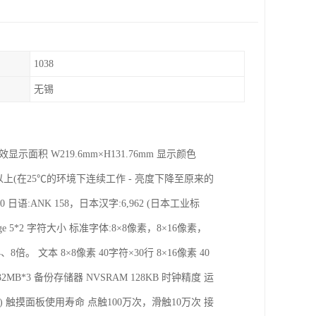
1038
无锡
效显示面积 W219.6mm×H131.76mm 显示颜色
小时以上(在25℃的环境下连续工作 - 亮度下降至原来的
80 日语:ANK 158，日本汉字:6,962 (日本工业标
:Large 5*2 字符大小 标准字体:8×8像素，8×16像素，
倍。 文本 8×8像素 40字符×30行 8×16像素 40
 32MB*3 备份存储器 NVSRAM 128KB 时钟精度 运
 触摸面板使用寿命 点触100万次，滑触10万次 接