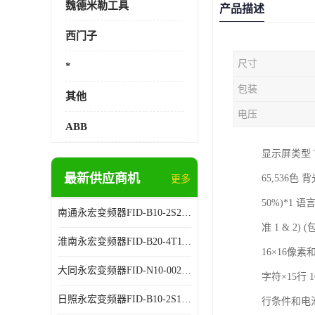
魏德米勒工具
产品描述
西门子
尺寸
*
包装
其他
电压
ABB
显示屏类型 T
最新供应商机
65,536
更多
50%)*1 语
南通永宏变频器FID-B10-2S2.2G 厂家销售
准 1 & 2)
淮南永宏变频器FID-B20-4T11G 厂家销售
16×16像素
大同永宏变频器FID-N10-002243 厂家销售
字符×15行 1
日照永宏变频器FID-B10-2S1.5G 代理商销售
行条件和电池