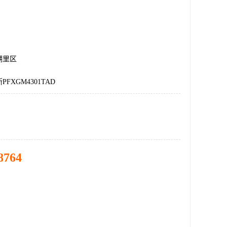
湖里区
FXGM4301TAD
8764