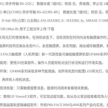
M1) 异步传输:RS-232C； 数据长度:7或8位；校验:无、奇或偶；停止位:1或2位；
凸型) 串口(COM2) 异步传输:RS-422/RS-485； 数据长度:7或8位；校验:
； D-Sub 9针(凸型) 以太网(LAN) IEEE802.3i / IEEE802.3u, 10BASE-T/10
USB (Mini-B) 用于工程文件上传/下载
光灯的使用寿命，在待机状态下，当检测到在时间内没有触摸操作时
 晶鼎科技供应闽台永宏PLC，永宏触摸屏，永宏伺服，闽台威纶触摸屏
O-FACE触摸屏（人机界面）新一代高性能可编程触摸屏机型GP4000系
晰易用：使用3D仿真部件，操作人员能轻松对运行状况和运行环境实施。
能环保：GP4000系列采取多种节能措施，如所有机型均配置LED背光灯
，再终转入待机状态。
速现场恢复：只需触摸报警消息，能按时间顺序查看相关数据。
：使用GP-ViewerEX软件，可实现远程功能，如从办公室远程查看现场
界面画面和逻辑编程软件：所有PR0-FACE3000与4000系列产品均