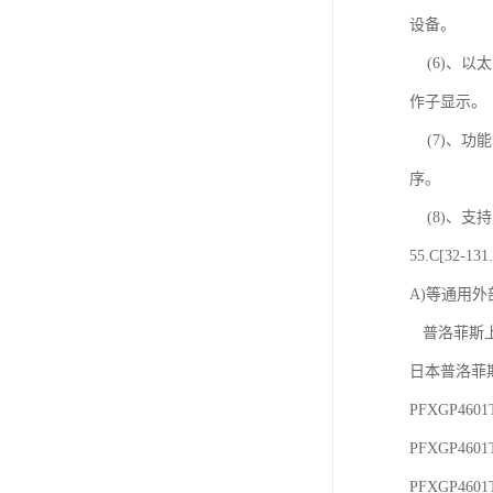
设备。
(6)、以
作子显示。
(7)、功
序。
(8)、支
55.C[32
A)等通用外
普洛菲斯
日本普洛菲斯
PFXGP460
PFXGP460
PFXGP460