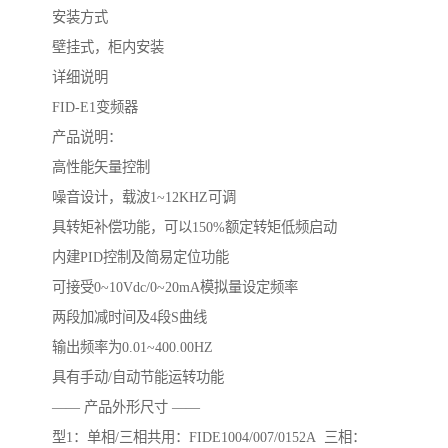
安装方式
壁挂式，柜内安装
详细说明
FID-E1变频器
产品说明：
高性能矢量控制
噪音设计，载波1~12KHZ可调
具转矩补偿功能，可以150%额定转矩低频启动
内建PID控制及简易定位功能
可接受0~10Vdc/0~20mA模拟量设定频率
两段加减时间及4段S曲线
输出频率为0.01~400.00HZ
具有手动/自动节能运转功能
—— 产品外形尺寸 ——
型1：单相/三相共用：FIDE1004/007/0152A 三相：