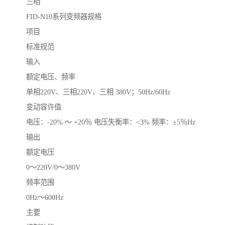
三相
FID-N10系列变频器规格
项目
标准规范
输入
额定电压、频率
单相220V、三相220V、三相 380V；50Hz/60Hz
变动容许值
电压：-20% ～ +20％ 电压失衡率：<3% 频率：±5％Hz
输出
额定电压
0～220V/0～380V
频率范围
0Hz～600Hz
主要