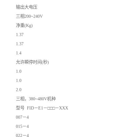
输出大电压
三相200~240V
净重(Kg)
1.37
1.37
1.4
允许瞬停时间(秒)
1.0
1.0
2.0
三相，380~480V机种
型号 FID－E1－□□□－XXX
007－4
015－4
022－4