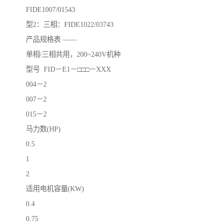
FIDE1007/01543
型2：三相：FIDE1022/03743
产品规格表 ——
单相/三相共用，200~240V机种
型号 FID－E1－□□□－XXX
004－2
007－2
015－2
马力数(HP)
0.5
1
2
适用电机容量(KW)
0.4
0.75