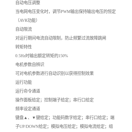
自动电压调整
当电网电压变化时，调节PWM输出保持输出电压的恒定
（AVR功能）
自动限流
对运行期间电流自动限制，防止频繁过流故障跳闸
转矩特性
0.5Hz时输出额定转矩的150%
电机参数自辨识
可对电机参数进行自动识别以获得控制效果
运行功能
运行命令通道
操作面板给定；控制端子给定；串行口给定
频率设定通道
键盘▲、▼键给定；功能码数字给定；串行口给定；端
子UP/DOWN给定；模拟电压给定；模拟电流给定；组