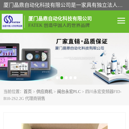
厦门晶鼎自动化科技有限公司是一家具有独立法人资格的高新技术企业；代理销售的产品有台湾威纶触摸屏，魏德米勒全系列，永宏触摸屏,威纶触摸屏,台湾威纶weinview触摸屏,台湾永宏PLC，FATEK,永宏伺服,图儿克总线，施耐德，欧姆龙，西门子，富士变频，K&N蓝系列， BUSSMANN，松下变频器，丹佛斯变频器等。
厦门晶鼎自动化科技有限公司
FATEK 创造中国人的世界品牌
闽台永宏PLC
WEINVIEW闽台威纶触摸
屏
正弦变频器正弦伺服
魏德米勒接线端子
ABB电流开关
魏德米勒电源
当前位置：
首页
>
供应商机
>
闽台永宏PLC
> 四川永宏变频器FID-
丹佛斯变频器
MOXA通讯模块
B10-2S2.2G 代理商销售
魏德米勒开关电源
LS产电
魏德米勒工具
西门子