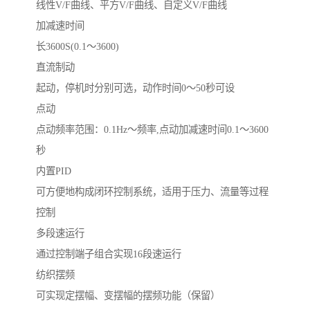
线性V/F曲线、平方V/F曲线、自定义V/F曲线
加减速时间
长3600S(0.1～3600)
直流制动
起动，停机时分别可选，动作时间0～50秒可设
点动
点动频率范围：0.1Hz～频率,点动加减速时间0.1～3600
秒
内置PID
可方便地构成闭环控制系统，适用于压力、流量等过程
控制
多段速运行
通过控制端子组合实现16段速运行
纺织摆频
可实现定摆幅、变摆幅的摆频功能（保留）