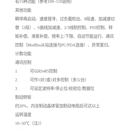
有15种功能（参考109~110说明）
其他功能
瞬停再启动、速度搜寻、过负载检出、8段速、加减速切
替（2段）、S曲线加减速、2/3线制控制、PID控制、转
矩补偿、滑差补偿、频率上/下限、自动节能运行、通讯
控制（ModBus从站连接与PC/PDA连接）、异常复归、
计数功能
通讯控制
1. 可以RS485控制
2. 可作1对1或1对多控制（多32台）
3. 可设定波特率/停止位/校验位/数据位
制动转矩
约20%，内含制动晶体管加制动电阻后可达以上
运转温度
10~50℃（注2）