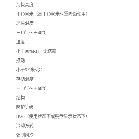
海拔高度
于1000米（高于1000米时需降额使用）
环境温度
－10℃～＋40℃
湿度
小于90%RH，无结露
振动
小于5.9米/秒2
存储温度
－20℃～＋60℃
结构
防护等级
IP20（使用状态下或键盘显示状态下）
冷却方式
强制风冷