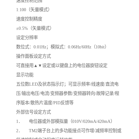
速度控制范围
1:100（矢量模式）
速度控制精度
±0.5%（矢量模式）
设定分辨率
数位式：0.01Hz；模拟式：0.06Hz/60Hz（10bit）
操作面板设定方式
可直接用▲▼设定或以键盘上的电位器旋钮设定
显示功能
五位数LED及状态指示灯；可显示频率/线速度/直流电
压/输出电压/电流/变频器参数/变频器转向/故障记录/程
序版本/散热片温度/PID反馈等
外部信号设定方式
1． 电位器或外部模拟量（010V/020mA/420mA）
2． TM2端子台上的多功能接点可作增/减频率控制或