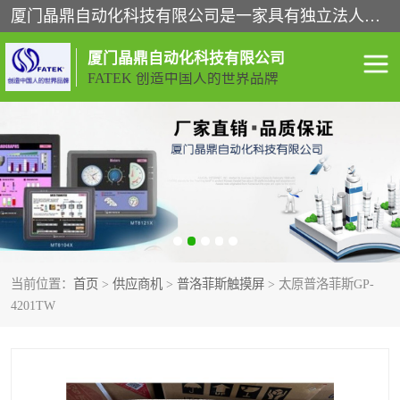
厦门晶鼎自动化科技有限公司是一家具有独立法人资格的高新技术企业；代理销售的产品有台湾威纶触摸屏，魏德米勒全系列，永宏触摸屏,威纶触摸屏,台湾威纶weinview触摸屏,台湾永宏PLC，FATEK,永宏伺服,图儿克总线，施耐德，欧姆龙，西门子，富士变频，K&N蓝系列， BUSSMANN，松下变频器，丹佛斯变频器等。
厦门晶鼎自动化科技有限公司
FATEK 创造中国人的世界品牌
闽台永宏PLC
WEINVIEW闽台威纶触摸
屏
正弦变频器正弦伺服
魏德米勒接线端子
ABB电流开关
魏德米勒电源
当前位置：
首页
>
供应商机
>
普洛菲斯触摸屏
> 太原普洛菲斯GP-
丹佛斯变频器
MOXA通讯模块
4201TW
魏德米勒开关电源
LS产电
魏德米勒工具
西门子