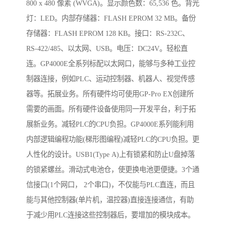
800 x 480 像素 (WVGA)。显示颜色数：65,536 色。背光
灯：LED。内部存储器：FLASH EPROM 32 MB。备份
存储器：FLASH EPROM 128 KB。接口：RS-232C、
RS-422/485、以太网、USB。电压：DC24V。轻松直
连。GP4000E全系列标配以太网口，能够与多种工业控
制器连接，例如PLC、运动控制器、机器人、视觉传感
器等。拓展业务。所有硬件均可使用GP-Pro EX创建所
需要的画面。所有硬件设备使用同一开发平台，利于拓
展新业务。减轻PLC的CPU负担。GP4000E系列能利用
内部逻辑编程功能(梯形图编程)减轻PLC的CPU负担。更
人性化的设计。USB1(Type A)上有锁紧和防止U盘掉落
的锁紧螺丝。滑动式电池仓，使更换电池更便捷。3个通
信接口(1个网口， 2个串口)，不仅能与PLC直连，而且
能与其他控制器(单片机，温控器)直接连接通信，有助
于减少用PLC连接这些控制器后，要增加的模块成本。