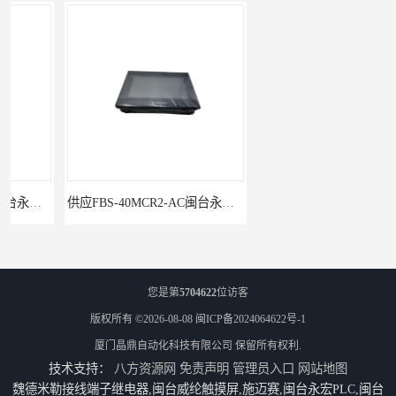
供应FBS-40MCR2-AC闽台永宏FATEKPLC
P5043S闽台永宏FATEK触摸屏华南区总代理
您是第
5704622
位访客
版权所有 ©2026-08-08
闽ICP备2024064622号-1
厦门晶鼎自动化科技有限公司
保留所有权利.
技术支持：
八方资源网
免责声明
管理员入口
网站地图
魏德米勒接线端子继电器,闽台威纶触摸屏,施迈赛,闽台永宏PLC,闽台