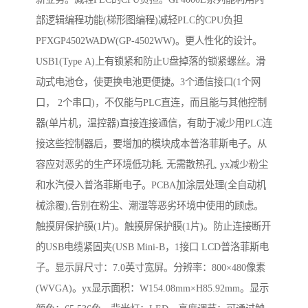
部逻辑编程功能(梯形图编程)减轻PLC的CPU负担
PFXGP4502WADW(GP-4502WW)。更人性化的设计。
USB1(Type A)上有锁紧和防止U盘掉落的锁紧螺丝。滑
动式电池仓，使更换电池更便捷。3个通信接口(1个网
口， 2个串口)，不仅能与PLC直连，而且能与其他控制
器(单片机，温控器)直接连接通信，有助于减少用PLC连
接这些控制器后，要增加的模块成本普洛菲斯电子。从
容应对恶劣的生产环境低功耗, 无需散热孔, yx减少粉尘
和水汽侵入普洛菲斯电子。PCBA加涂层处理(全自动机
械涂覆),告别在粉尘、潮湿等恶劣环境中使用的顾虑。
触摸屏保护膜(1片)。触摸屏保护膜(1片)。防止连接断开
的USB电缆紧固夹(USB Mini-B，1接口 LCD普洛菲斯电
子。显示屏尺寸：7.0英寸宽屏。分辨率：800×480像素
(WVGA)。yx显示面积：W154.08mm×H85.92mm。显示