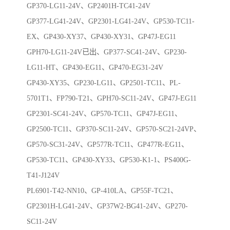
GP370-LG11-24V、GP2401H-TC41-24V
GP377-LG41-24V、GP2301-LG41-24V、GP530-TC11-
EX、GP430-XY37、GP430-XY31、GP47J-EG11
GPH70-LG11-24V已出、GP377-SC41-24V、GP230-
LG11-HT、GP430-EG11、GP470-EG31-24V
GP430-XY35、GP230-LG11、GP2501-TC11、PL-
5701T1、FP790-T21、GPH70-SC11-24V、GP47J-EG11
GP2301-SC41-24V、GP570-TC11、GP47J-EG11、
GP2500-TC11、GP370-SC11-24V、GP570-SC21-24VP、
GP570-SC31-24V、GP577R-TC11、GP477R-EG11、
GP530-TC11、GP430-XY33、GP530-K1-1、PS400G-
T41-J124V
PL6901-T42-NN10、GP-410LA、GP55F-TC21、
GP2301H-LG41-24V、GP37W2-BG41-24V、GP270-
SC11-24V