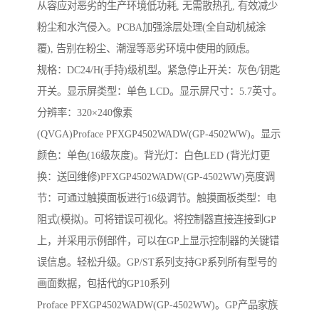
从容应对恶劣的生产环境低功耗, 无需散热孔, 有效减少
粉尘和水汽侵入。PCBA加强涂层处理(全自动机械涂
覆), 告别在粉尘、潮湿等恶劣环境中使用的顾虑。
规格：DC24/H(手持)级机型。紧急停止开关：灰色/钥匙
开关。显示屏类型：单色 LCD。显示屏尺寸：5.7英寸。
分辨率：320×240像素
(QVGA)Proface PFXGP4502WADW(GP-4502WW)。显示
颜色：单色(16级灰度)。背光灯：白色LED (背光灯更
换：送回维修)PFXGP4502WADW(GP-4502WW)亮度调
节：可通过触摸面板进行16级调节。触摸面板类型：电
阻式(模拟)。可将错误可视化。将控制器直接连接到GP
上，并采用示例部件，可以在GP上显示控制器的关键错
误信息。轻松升级。GP/ST系列支持GP系列所有型号的
画面数据，包括代的GP10系列
Proface PFXGP4502WADW(GP-4502WW)。GP产品家族