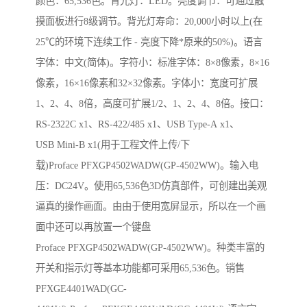
颜色：65,536色。背光灯：LED。亮度调节：可通过触
摸面板进行8级调节。背光灯寿命：20,000小时以上(在
25℃的环境下连续工作 - 亮度下降*原来的50%)。语言
字体：中文(简体)。字符小：标准字体：8×8像素，8×16
像素，16×16像素和32×32像素。字体小：宽度可扩展
1、2、4、8倍，高度可扩展1/2、1、2、4、8倍。接口：
RS-2322C x1、RS-422/485 x1、USB Type-A x1、
USB Mini-B x1(用于工程文件上传/下
载)Proface PFXGP4502WADW(GP-4502WW)。输入电
压：DC24V。使用65,536色3D仿真部件，可创建出美观
逼真的操作画面。由由于使用宽屏显示，所以在一个画
面中还可以再放置一个键盘
Proface PFXGP4502WADW(GP-4502WW)。种类丰富的
开关和指示灯等基本功能都可采用65,536色。销售
PFXGE4401WAD(GC-