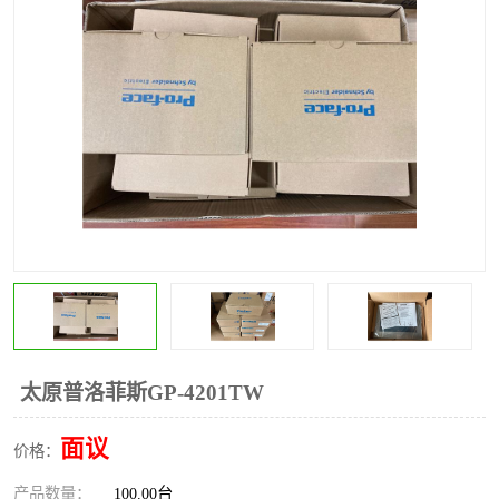
*
其他
ABB
安士能开关
克罗地亚
普洛菲斯触摸屏
魏德米勒继电器
施迈赛限位开关
太原普洛菲斯GP-4201TW
面议
价格：
产品数量：
100.00台