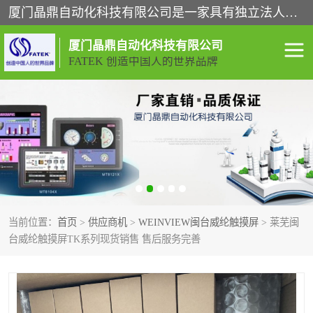
厦门晶鼎自动化科技有限公司是一家具有独立法人资格的高新技术企业；代理销售的产品有台湾威纶触摸屏，魏德米勒全系列，永宏触摸屏,威纶触摸屏,台湾威纶weinview触摸屏,台湾永宏PLC，FATEK,永宏伺服,图儿克总线，施耐德，欧姆龙，西门子，富士变频，K&N蓝系列， BUSSMANN，松下变频器，丹佛斯变频器等。
厦门晶鼎自动化科技有限公司
FATEK 创造中国人的世界品牌
闽台永宏PLC
WEINVIEW闽台威纶触摸
屏
正弦变频器正弦伺服
魏德米勒接线端子
ABB电流开关
魏德米勒电源
当前位置：
首页
>
供应商机
>
WEINVIEW闽台威纶触摸屏
> 莱芜闽
丹佛斯变频器
MOXA通讯模块
台威纶触摸屏TK系列现货销售 售后服务完善
魏德米勒开关电源
LS产电
魏德米勒工具
西门子