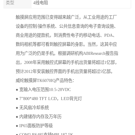
类型
4线电阻
触摸屏应用范围已变得越来越广泛，从工业用途的工厂
设备的控制/操作系统、公共信息查询的电子查询设施、
商业用途的提款机，到消费性电子的移动电话、PDA、
数码相机等都可看到触控屏幕的身影。当然，这其中应
用为广泛的仍是手机。根据调研机构ABIResearch报告指
出，2008年采用触控式屏幕的手机出货量将超过1亿部，
预计2012年安装触控界面的手机出货量将超过5亿部。
威纶触摸屏TK6070IQ产品特色：
● 宽输入电压范围10.5-28VDC
● 7”800*480 TFT LCD，LED背光灯
● 无风扇冷却系统
● 内建储存内存及万年历
● IP65面板防护等级
● COM2 RS485支持MPI 187.5K。