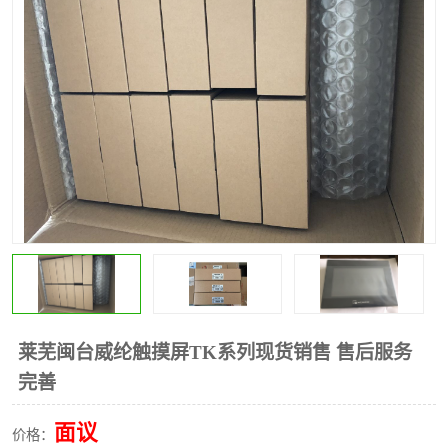
*
其他
ABB
安士能开关
克罗地亚
普洛菲斯触摸屏
魏德米勒继电器
施迈赛限位开关
莱芜闽台威纶触摸屏TK系列现货销售 售后服务
完善
面议
价格：