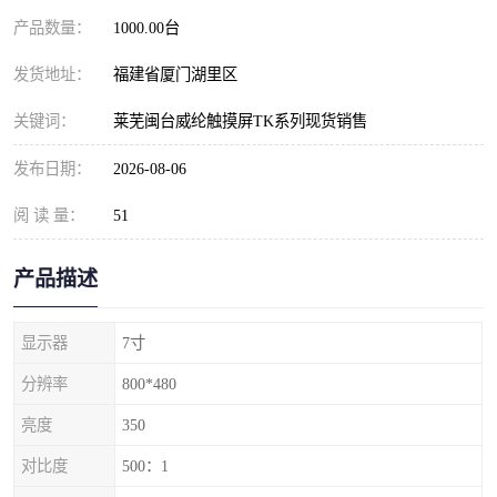
产品数量：
1000.00台
发货地址：
福建省厦门湖里区
关键词：
莱芜闽台威纶触摸屏TK系列现货销售
发布日期：
2026-08-06
阅 读 量：
51
产品描述
显示器
7寸
分辨率
800*480
亮度
350
对比度
500：1