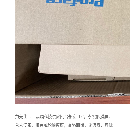
黄先生 - 晶鼎科技供应闽台永宏PLC，永宏触摸屏，
永宏伺服，闽台威纶触摸屏，普洛菲斯，施迈赛，丹佛