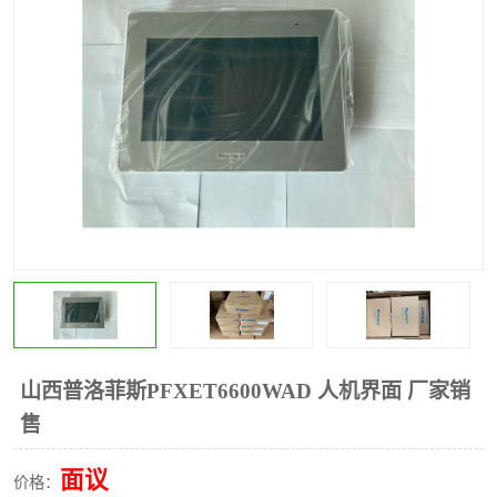
*
其他
ABB
安士能开关
克罗地亚
普洛菲斯触摸屏
魏德米勒继电器
施迈赛限位开关
山西普洛菲斯PFXET6600WAD 人机界面 厂家销
售
面议
价格：