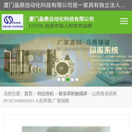
厦门晶鼎自动化科技有限公司是一家具有独立法人资格的高新技术企业；代理销售的产品有台湾威纶触摸屏，魏德米勒全系列，永宏触摸屏,威纶触摸屏,台湾威纶weinview触摸屏,台湾永宏PLC，FATEK,永宏伺服,图儿克总线，施耐德，欧姆龙，西门子，富士变频，K&N蓝系列， BUSSMANN，松下变频器，丹佛斯变频器等。
厦门晶鼎自动化科技有限公司
FATEK 创造中国人的世界品牌
闽台永宏PLC
WEINVIEW闽台威纶触摸
屏
正弦变频器正弦伺服
魏德米勒接线端子
ABB电流开关
魏德米勒电源
当前位置：
首页
>
供应商机
>
普洛菲斯触摸屏
> 山西普洛菲斯
丹佛斯变频器
MOXA通讯模块
PFXET6600WAD 人机界面 厂家销售
魏德米勒开关电源
LS产电
魏德米勒工具
西门子