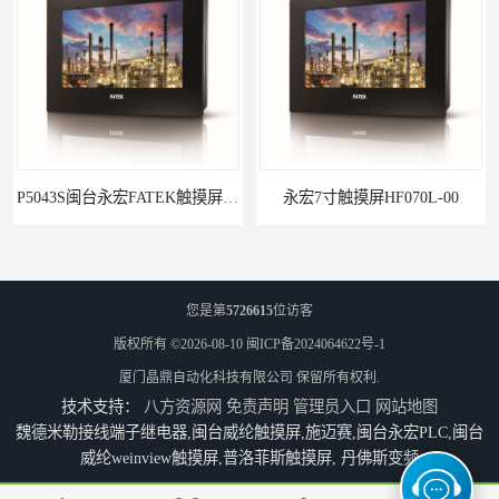
P5043S闽台永宏FATEK触摸屏华南区总代理
永宏7寸触摸屏HF070L-00
您是第
5726615
位访客
版权所有 ©2026-08-10
闽ICP备2024064622号-1
厦门晶鼎自动化科技有限公司
保留所有权利.
技术支持：
八方资源网
免责声明
管理员入口
网站地图
魏德米勒接线端子继电器,闽台威纶触摸屏,施迈赛,闽台永宏PLC,闽台
威纶weinview触摸屏,普洛菲斯触摸屏, 丹佛斯变频
福建代理闽台威纶触摸屏MT8102IP
防凝露控制器CD10