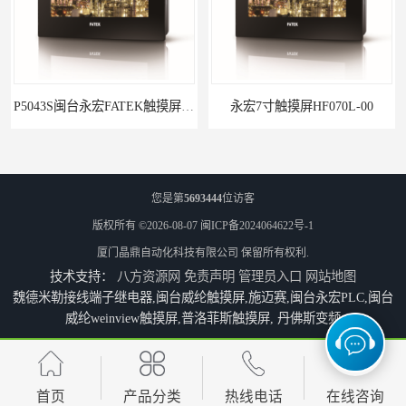
P5043S闽台永宏FATEK触摸屏华南区总代理
永宏7寸触摸屏HF070L-00
您是第
5693444
位访客
版权所有 ©2026-08-07
闽ICP备2024064622号-1
厦门晶鼎自动化科技有限公司
保留所有权利.
技术支持：
八方资源网
免责声明
管理员入口
网站地图
魏德米勒接线端子继电器,闽台威纶触摸屏,施迈赛,闽台永宏PLC,闽台
威纶weinview触摸屏,普洛菲斯触摸屏, 丹佛斯变频
福建代理闽台威纶触摸屏MT8102IP
防凝露控制器CD10
首页
产品分类
热线电话
在线咨询