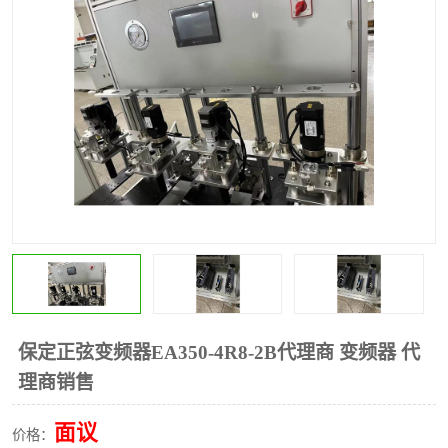
*
其他
ABB
安士能开关
克罗地亚
普洛菲斯触摸屏
魏德米勒继电器
施迈赛限位开关
保定正弦变频器EA350-4R8-2B代理商 变频器 代
理商销售
面议
价格：