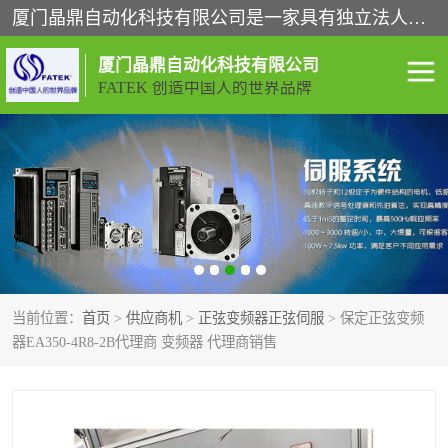
厦门晶鼎自动化科技有限公司是一家具有独立法人资格的高新技术企业；代理销售的产品有台湾威纶触摸屏，魏德米勒全系列，永宏触摸屏,威纶触摸屏,台湾威纶weinview触摸屏,台湾永宏PLC，FATEK,永宏伺服,图儿克总线，施耐德，欧姆龙，西门子，富士变频，K&N蓝系列， BUSSMANN，松下变频器，丹佛斯变频器等。
厦门晶鼎自动化科技有限公司
FATEK 创造中国人的世界品牌
闽台永宏PLC
WEINVIEW闽台威纶触摸
屏
正弦变频器正弦伺服
魏德米勒接线端子
ABB电流开关
魏德米勒电源
当前位置：
首页
>
供应商机
>
正弦变频器正弦伺服
> 保定正弦变频
丹佛斯变频器
MOXA通讯模块
器EA350-4R8-2B代理商 变频器 代理商销售
魏德米勒开关电源
LS产电
魏德米勒工具
西门子