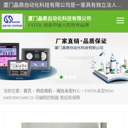
厦门晶鼎自动化科技有限公司是一家具有独立法人资格的高新技术企业；代理销售的产品有台湾威纶触摸屏，魏德米勒全系列，永宏触摸屏,威纶触摸屏,台湾威纶weinview触摸屏,台湾永宏PLC，FATEK,永宏伺服,图儿克总线，施耐德，欧姆龙，西门子，富士变频，K&N蓝系列， BUSSMANN，松下变频器，丹佛斯变频器等。
厦门晶鼎自动化科技有限公司
FATEK 创造中国人的世界品牌
闽台永宏PLC
WEINVIEW闽台威纶触摸
屏
正弦变频器正弦伺服
魏德米勒接线端子
ABB电流开关
魏德米勒电源
当前位置：
首页
>
供应商机
>
闽台永宏PLC
> FATEK永宏MA6-
丹佛斯变频器
MOXA通讯模块
040D3065A06C26 可编程控制器 售后有保障
魏德米勒开关电源
LS产电
魏德米勒工具
西门子