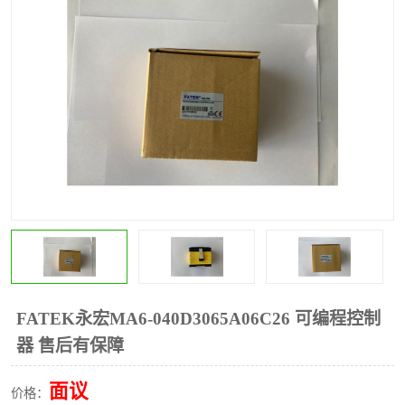
*
其他
ABB
安士能开关
克罗地亚
普洛菲斯触摸屏
魏德米勒继电器
施迈赛限位开关
FATEK永宏MA6-040D3065A06C26 可编程控制
器 售后有保障
面议
价格：