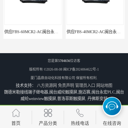
供应FBS-40MCR2-AC闽台永宏FATEKPLC
P5043S闽台永宏FATEK触摸屏华南区总代理
您是第
5704656
位访客
版权所有 ©2026-08-08
闽ICP备2024064622号-1
厦门晶鼎自动化科技有限公司
保留所有权利.
技术支持：
八方资源网
免责声明
管理员入口
网站地图
魏德米勒接线端子继电器,闽台威纶触摸屏,施迈赛,闽台永宏PLC,闽台
威纶weinview触摸屏,普洛菲斯触摸屏, 丹佛斯变频
永宏7寸触摸屏HF070L-00
福建代理闽台威纶触摸屏MT8102IP
首页
产品分类
热线电话
在线咨询