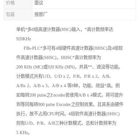
价格
面议
包装
按原厂
单机*多8组高速计数器(HSC)输入，*高计数频率达
920KHz
FBs-PLC*多可有4组硬件高速计数器(HHSC)及4组软
件高速计数器(SHSC)，HHSC*高计数频率为
200 KHz (MC)或920 KHz (MN)，并具**、遮没等功能。
计数模式共有U/D、U/D x 2、P/R、P/R x 2、A/B、
A/Bx 2、A/B x 3、A/B x 4 等8种，功能、效益*高。例
如每转200 pulse之Encoder若使用A/B x 4模式，将可提升
到等同每转800 pulse Encoder之控制效果。且其系由硬件
执行，故不占用CPU时间。4组软件高速计数器(SHSC)
则有U/D、P/R、A/B三种计数模式，总和计数频率为
5 KHz。