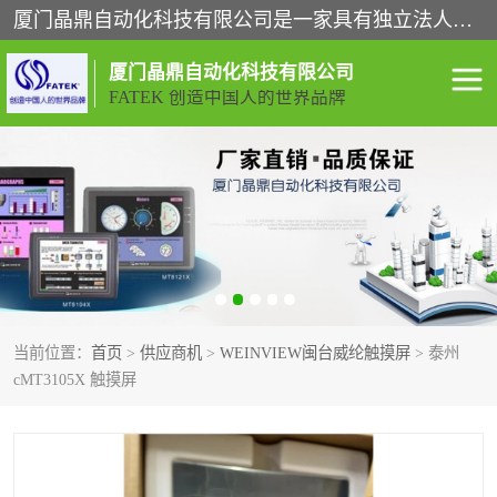
厦门晶鼎自动化科技有限公司是一家具有独立法人资格的高新技术企业；代理销售的产品有台湾威纶触摸屏，魏德米勒全系列，永宏触摸屏,威纶触摸屏,台湾威纶weinview触摸屏,台湾永宏PLC，FATEK,永宏伺服,图儿克总线，施耐德，欧姆龙，西门子，富士变频，K&N蓝系列， BUSSMANN，松下变频器，丹佛斯变频器等。
厦门晶鼎自动化科技有限公司
FATEK 创造中国人的世界品牌
闽台永宏PLC
WEINVIEW闽台威纶触摸
屏
正弦变频器正弦伺服
魏德米勒接线端子
ABB电流开关
魏德米勒电源
当前位置：
首页
>
供应商机
>
WEINVIEW闽台威纶触摸屏
> 泰州
丹佛斯变频器
MOXA通讯模块
cMT3105X 触摸屏
魏德米勒开关电源
LS产电
魏德米勒工具
西门子