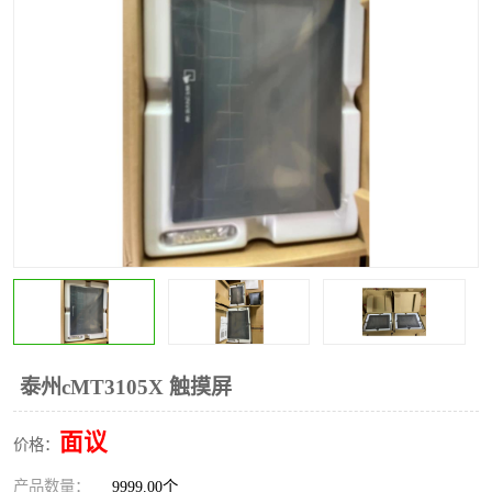
*
其他
ABB
安士能开关
克罗地亚
普洛菲斯触摸屏
魏德米勒继电器
施迈赛限位开关
泰州cMT3105X 触摸屏
面议
价格：
产品数量：
9999.00个