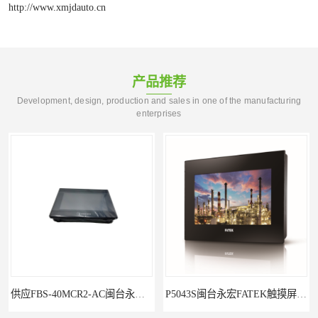
http://www.xmjdauto.cn
产品推荐
Development, design, production and sales in one of the manufacturing
enterprises
P5043S闽台永宏FATEK触摸屏华南区总代理
永宏7寸触摸屏HF070L-00