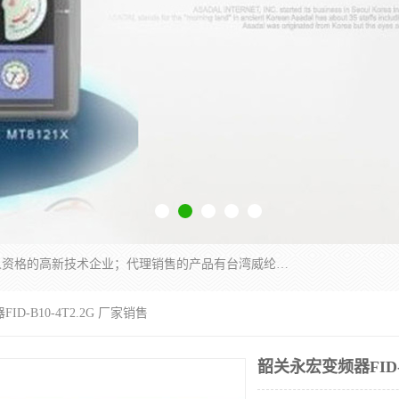
厦门晶鼎自动化科技有限公司是一家具有独立法人资格的高新技术企业；代理销售的产品有台湾威纶触摸屏，魏德米勒全系列，永宏触摸屏,威纶触摸屏,台湾威纶weinview触摸屏,台湾永宏PLC，FATEK,永宏伺服,图儿克总线，施耐德，欧姆龙，西门子，富士变频，K&N蓝系列， BUSSMANN，松下变频器，丹佛斯变频器等。
D-B10-4T2.2G 厂家销售
韶关永宏变频器FID-B