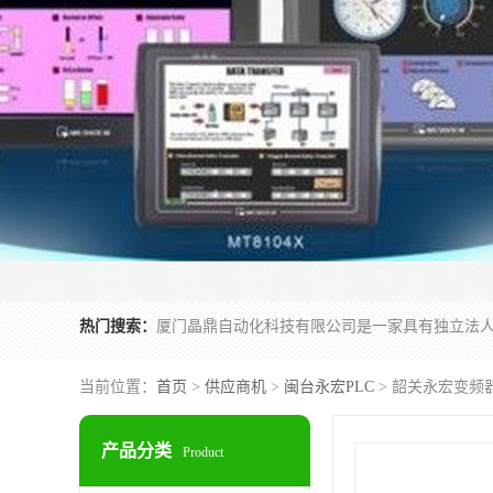
热门搜索：
当前位置：
首页
>
供应商机
>
闽台永宏PLC
> 韶关永宏变频器FI
产品分类
Product