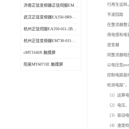
行再生运转
济南正弦变频器正弦伺服EM730-315-3代理商 变频器 代理商销售
平波回路
武汉正弦变频器EA350-0R9-1B代理商 变频器 代理商销售
在整流器整
杭州正弦伺服EA350-011-2B代理商 变频器 代理商销售
用电感和电
杭州正弦变频器EM730-011-3B代理商 变频器 代理商销售
逆变器
cMT3160X 触摸屏
同整流器相
阳泉MT6071IE 触摸屏
以电压型p
控制电路是
检测电路”
（1）运算
（2）电压
（3）驱动
（4）速度