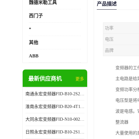
魏德米勒工具
产品描述
西门子
功率
*
电压
其他
品牌
ABB
变频器的工
最新供应商机
主电路是给
更多
变频功率分
南通永宏变频器FID-B10-2S2.2G 厂家销售
电压型是将
淮南永宏变频器FID-B20-4T11G 厂家销售
波是电感。
大同永宏变频器FID-N10-002243 厂家销售
整流器
日照永宏变频器FID-B10-2S1.5G 代理商销售
大量使用的