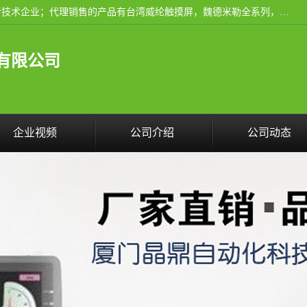
厦门晶鼎自动化科技有限公司是一家具有独立法人资格的高新技术企业；代理销售的产品有台湾威纶触摸屏，魏德米勒全系列，永宏触摸屏,威纶触摸屏,台湾威纶weinview触摸屏,台湾永宏PLC，FATEK,永宏伺服,图儿克总线，施耐德，欧姆龙，西门子，富士变频，K&N蓝系列， BUSSMANN，松下变频器，丹佛斯变频器等。
有限公司
企业视频
公司介绍
公司动态