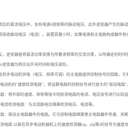
。
流后的直流电压中，含有电源6倍频率的脉动电压，此外逆变器产生的脉
容吸收脉动电压（电流）。装置容量小时，如果电源和主电路构成器件有
反，逆变器是将直流功率变换为所要求频率的交流功率，以所确定的时间使
wm逆变器为例示出开关时间和电压波形。
给异步电动机供电（电压、频率可调）的主电路提供控制信号的回路，它有
，电动机的“速度检测电路”，将运算电路的控制信号进行放大的“驱动电路”
电路：将外部的速度、转矩等指令同检测电路的电流、电压信号进行比较
、电流检测电路：与主回路电位隔离检测电压、电流等。
电路：驱动主电路器件的电路。它与控制电路隔离使主电路器件导通、关
检测电路:以装在异步电动机轴机上的速度检测器(tg、plg等)的信号为