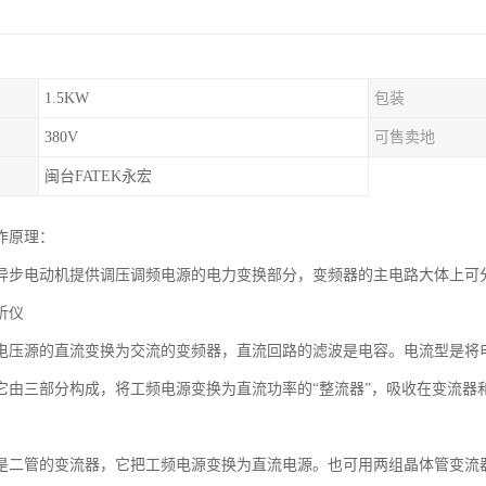
1.5KW
包装
380V
可售卖地
闽台FATEK永宏
作原理：
异步电动机提供调压调频电源的电力变换部分，变频器的主电路大体上可
析仪
电压源的直流变换为交流的变频器，直流回路的滤波是电容。电流型是将
它由三部分构成，将工频电源变换为直流功率的“整流器”，吸收在变流器
是二管的变流器，它把工频电源变换为直流电源。也可用两组晶体管变流