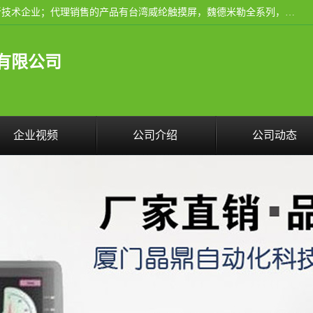
厦门晶鼎自动化科技有限公司是一家具有独立法人资格的高新技术企业；代理销售的产品有台湾威纶触摸屏，魏德米勒全系列，永宏触摸屏,威纶触摸屏,台湾威纶weinview触摸屏,台湾永宏PLC，FATEK,永宏伺服,图儿克总线，施耐德，欧姆龙，西门子，富士变频，K&N蓝系列， BUSSMANN，松下变频器，丹佛斯变频器等。
有限公司
企业视频
公司介绍
公司动态