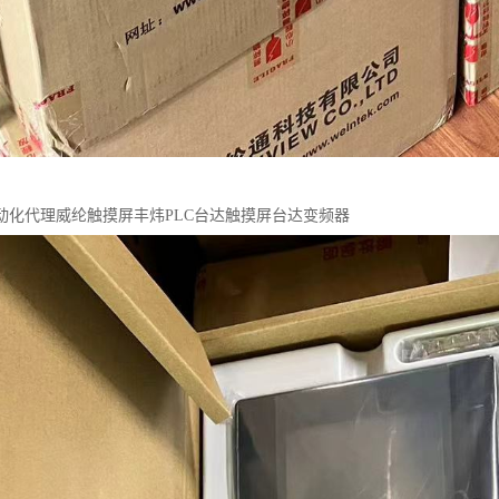
动化代理威纶触摸屏丰炜PLC台达触摸屏台达变频器