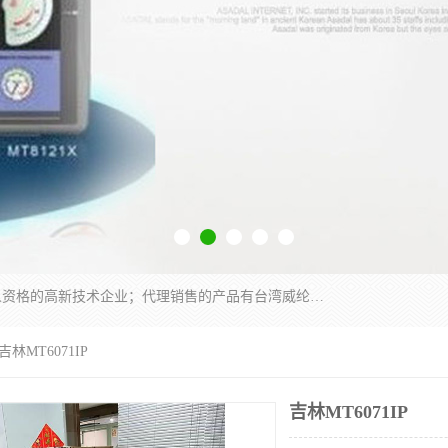
厦门晶鼎自动化科技有限公司是一家具有独立法人资格的高新技术企业；代理销售的产品有台湾威纶触摸屏，魏德米勒全系列，永宏触摸屏,威纶触摸屏,台湾威纶weinview触摸屏,台湾永宏PLC，FATEK,永宏伺服,图儿克总线，施耐德，欧姆龙，西门子，富士变频，K&N蓝系列， BUSSMANN，松下变频器，丹佛斯变频器等。
吉林MT6071IP
吉林MT6071IP