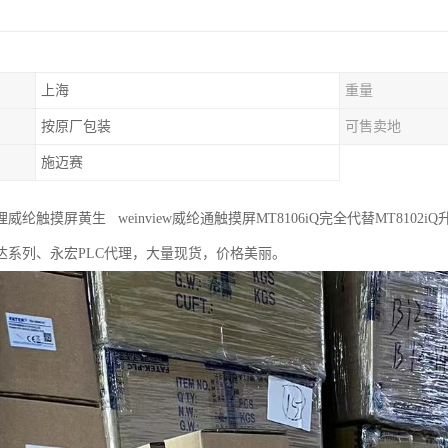
上海
重量
按原厂包装
可售卖地
施迈赛
纶触摸屏黄生 weinview威纶通触摸屏MT8106iQ完全代替MT8102iQ升
达系列、永宏PLC代理，大量现货，价格美丽。