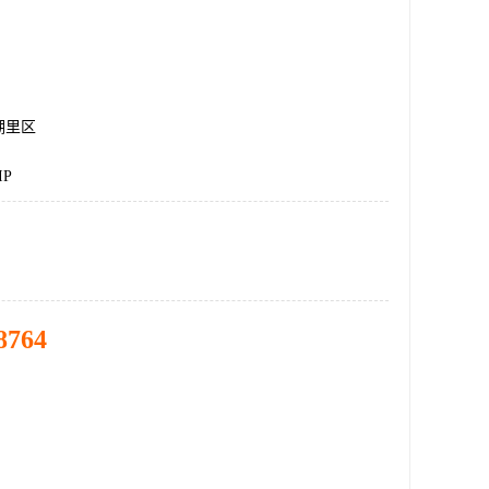
湖里区
IP
8764