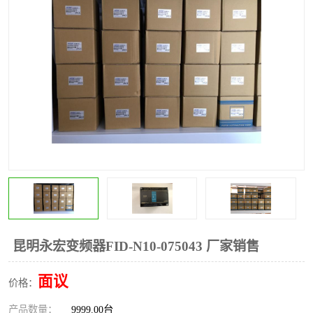
*
其他
ABB
安士能开关
克罗地亚
普洛菲斯触摸屏
魏德米勒继电器
施迈赛限位开关
昆明永宏变频器FID-N10-075043 厂家销售
面议
价格：
产品数量：
9999.00台