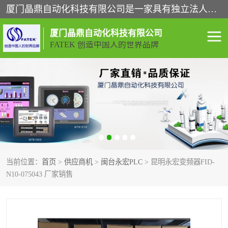
厦门晶鼎自动化科技有限公司是一家具有独立法人资格的高新技术企业；代理销售的产品有台湾威纶触摸屏，魏德米勒全系列，永宏触摸屏,威纶触摸屏,台湾威纶weinview触摸屏,台湾永宏PLC，FATEK,永宏伺服,图儿克总线，施耐德，欧姆龙，西门子，富士变频，K&N蓝系列， BUSSMANN，松下变频器，丹佛斯变频器等。
厦门晶鼎自动化科技有限公司
FATEK 创造中国人的世界品牌
闽台永宏PLC
WEINVIEW闽台威纶触摸
屏
正弦变频器正弦伺服
魏德米勒接线端子
ABB电流开关
魏德米勒电源
当前位置：
首页
>
供应商机
>
闽台永宏PLC
> 昆明永宏变频器FID-
丹佛斯变频器
MOXA通讯模块
N10-075043 厂家销售
魏德米勒开关电源
LS产电
魏德米勒工具
西门子