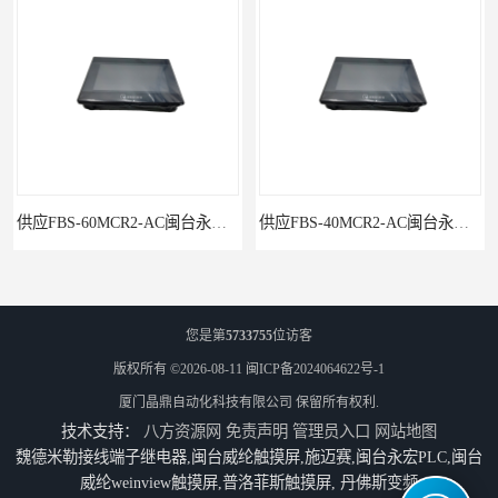
供应FBS-60MCR2-AC闽台永宏FATEKPLC
供应FBS-40MCR2-AC闽台永宏FATEKPLC
您是第
5733755
位访客
版权所有 ©2026-08-11
闽ICP备2024064622号-1
厦门晶鼎自动化科技有限公司
保留所有权利.
技术支持：
八方资源网
免责声明
管理员入口
网站地图
魏德米勒接线端子继电器,闽台威纶触摸屏,施迈赛,闽台永宏PLC,闽台
威纶weinview触摸屏,普洛菲斯触摸屏, 丹佛斯变频