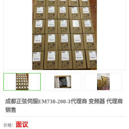
*
其他
ABB
安士能开关
克罗地亚
普洛菲斯触摸屏
魏德米勒继电器
施迈赛限位开关
成都正弦伺服EM730-200-3代理商 变频器 代理商
销售
面议
价格：