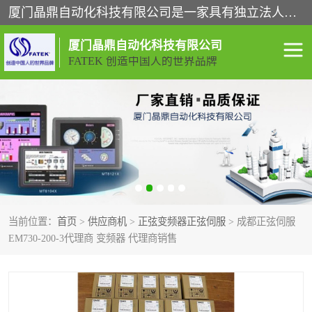
厦门晶鼎自动化科技有限公司是一家具有独立法人资格的高新技术企业；代理销售的产品有台湾威纶触摸屏，魏德米勒全系列，永宏触摸屏,威纶触摸屏,台湾威纶weinview触摸屏,台湾永宏PLC，FATEK,永宏伺服,图儿克总线，施耐德，欧姆龙，西门子，富士变频，K&N蓝系列， BUSSMANN，松下变频器，丹佛斯变频器等。
厦门晶鼎自动化科技有限公司
FATEK 创造中国人的世界品牌
闽台永宏PLC
WEINVIEW闽台威纶触摸
屏
正弦变频器正弦伺服
魏德米勒接线端子
ABB电流开关
魏德米勒电源
当前位置：
首页
>
供应商机
>
正弦变频器正弦伺服
> 成都正弦伺服
丹佛斯变频器
MOXA通讯模块
EM730-200-3代理商 变频器 代理商销售
魏德米勒开关电源
LS产电
魏德米勒工具
西门子