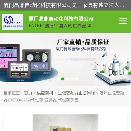
厦门晶鼎自动化科技有限公司是一家具有独立法人资格的高新技术企业；代理销售的产品有台湾威纶触摸屏，魏德米勒全系列，永宏触摸屏,威纶触摸屏,台湾威纶weinview触摸屏,台湾永宏PLC，FATEK,永宏伺服,图儿克总线，施耐德，欧姆龙，西门子，富士变频，K&N蓝系列， BUSSMANN，松下变频器，丹佛斯变频器等。
厦门晶鼎自动化科技有限公司
FATEK 创造中国人的世界品牌
闽台永宏PLC
WEINVIEW闽台威纶触摸
屏
正弦变频器正弦伺服
魏德米勒接线端子
ABB电流开关
魏德米勒电源
当前位置：
首页
>
供应商机
>
正弦变频器正弦伺服
> 沧州正弦变频
丹佛斯变频器
MOXA通讯模块
器EM730-075-3代理商 变频器 代理商销售
魏德米勒开关电源
LS产电
魏德米勒工具
西门子