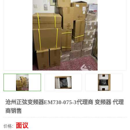
*
其他
ABB
安士能开关
克罗地亚
普洛菲斯触摸屏
魏德米勒继电器
施迈赛限位开关
沧州正弦变频器EM730-075-3代理商 变频器 代理
商销售
面议
价格：