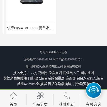
供应FBS-40MCR2-AC闽台永宏FATEKPLC
P5043S闽台永宏FATEK触摸屏华南区总代理
您是第
5700863
位访客
版权所有 ©2026-08-07
闽ICP备2024064622号-1
厦门晶鼎自动化科技有限公司
保留所有权利.
技术支持：
八方资源网
免责声明
管理员入口
网站地图
魏德米勒接线端子继电器,闽台威纶触摸屏,施迈赛,闽台永宏PLC,闽台
威纶weinview触摸屏,普洛菲斯触摸屏, 丹佛斯变频
永宏7寸触摸屏HF070L-00
福建代理闽台威纶触摸屏MT8102IP
首页
产品分类
热线电话
在线咨询