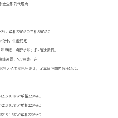
台永宏全系列代理商
2KW，单相220VAC/三相380VAC
模块设计，性能稳定
，自动睡眠、唤醒功能；多7段速运行。
曲线设置，V/F曲线可选
80V±20%大范围宽电压设计，尤其适应国内低压场合。
00421S 0.4KW/单相220VAC
00721S 0.7KW/单相220VAC
01521S 1.5KW/单相220VAC