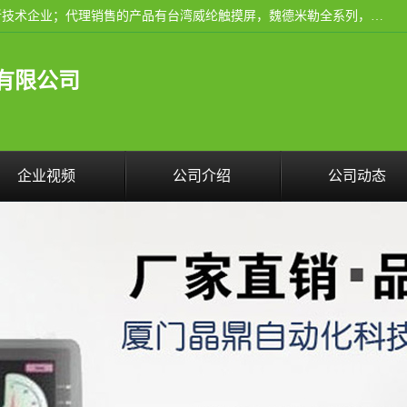
厦门晶鼎自动化科技有限公司是一家具有独立法人资格的高新技术企业；代理销售的产品有台湾威纶触摸屏，魏德米勒全系列，永宏触摸屏,威纶触摸屏,台湾威纶weinview触摸屏,台湾永宏PLC，FATEK,永宏伺服,图儿克总线，施耐德，欧姆龙，西门子，富士变频，K&N蓝系列， BUSSMANN，松下变频器，丹佛斯变频器等。
有限公司
企业视频
公司介绍
公司动态