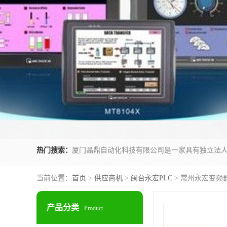
热门搜索：
当前位置：
首页
>
供应商机
>
闽台永宏PLC
> 常州永宏变频器FI
产品分类
Product