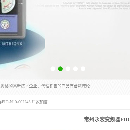
厦门晶鼎自动化科技有限公司是一家具有独立法人资格的高新技术企业；代理销售的产品有台湾威纶触摸屏，魏德米勒全系列，永宏触摸屏,威纶触摸屏,台湾威纶weinview触摸屏,台湾永宏PLC，FATEK,永宏伺服,图儿克总线，施耐德，欧姆龙，西门子，富士变频，K&N蓝系列， BUSSMANN，松下变频器，丹佛斯变频器等。
D-N10-002243 厂家销售
常州永宏变频器FID-N