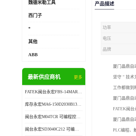
魏德米勒工具
产品描述
西门子
功率
*
电压
其他
品牌
ABB
厦门晶鼎自
最新供应商机
坚守 “ 技
更多
工作都做到
FATEK闽台永宏FBS-14MAR2-AC 可编程控制器 售后有保障
厦门晶鼎自
库存永宏MA6-150D2030B13B26 可编程控制器 技术服务
FATEK闽台
闽台永宏M04TCR 可编程控制器 代理商销售
厦门晶鼎自
闽台永宏SD3040C212 可编程控制器 厂家销售
PLC编程