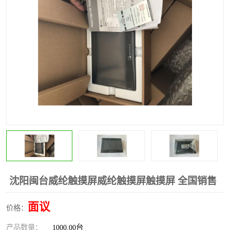
*
其他
ABB
安士能开关
克罗地亚
普洛菲斯触摸屏
魏德米勒继电器
施迈赛限位开关
沈阳闽台威纶触摸屏威纶触摸屏触摸屏 全国销售
面议
价格：
产品数量：
1000.00台