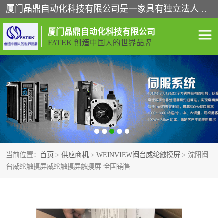
厦门晶鼎自动化科技有限公司是一家具有独立法人资格的高新技术企业；代理销售的产品有台湾威纶触摸屏，魏德米勒全系列，永宏触摸屏,威纶触摸屏,台湾威纶weinview触摸屏,台湾永宏PLC，FATEK,永宏伺服,图儿克总线，施耐德，欧姆龙，西门子，富士变频，K&N蓝系列， BUSSMANN，松下变频器，丹佛斯变频器等。
厦门晶鼎自动化科技有限公司
FATEK 创造中国人的世界品牌
闽台永宏PLC
WEINVIEW闽台威纶触摸
屏
正弦变频器正弦伺服
魏德米勒接线端子
ABB电流开关
魏德米勒电源
当前位置：
首页
>
供应商机
>
WEINVIEW闽台威纶触摸屏
> 沈阳闽
丹佛斯变频器
MOXA通讯模块
台威纶触摸屏威纶触摸屏触摸屏 全国销售
魏德米勒开关电源
LS产电
魏德米勒工具
西门子