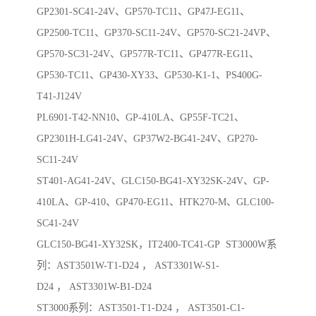
GP2301-SC41-24V、GP570-TC11、GP47J-EG11、
GP2500-TC11、GP370-SC11-24V、GP570-SC21-24VP、
GP570-SC31-24V、GP577R-TC11、GP477R-EG11、
GP530-TC11、GP430-XY33、GP530-K1-1、PS400G-
T41-J124V
PL6901-T42-NN10、GP-410LA、GP55F-TC21、
GP2301H-LG41-24V、GP37W2-BG41-24V、GP270-
SC11-24V
ST401-AG41-24V、GLC150-BG41-XY32SK-24V、GP-
410LA、GP-410、GP470-EG11、HTK270-M、GLC100-
SC41-24V
GLC150-BG41-XY32SK，IT2400-TC41-GP ST3000W系
列：AST3501W-T1-D24 ， AST3301W-S1-
D24 ， AST3301W-B1-D24
ST3000系列：AST3501-T1-D24 ， AST3501-C1-