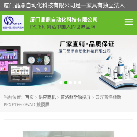
厦门晶鼎自动化科技有限公司是一家具有独立法人资格的高新技术企业；代理销售的产品有台湾威纶触摸屏，魏德米勒全系列，永宏触摸屏,威纶触摸屏,台湾威纶weinview触摸屏,台湾永宏PLC，FATEK,永宏伺服,图儿克总线，施耐德，欧姆龙，西门子，富士变频，K&N蓝系列， BUSSMANN，松下变频器，丹佛斯变频器等。
厦门晶鼎自动化科技有限公司
FATEK 创造中国人的世界品牌
闽台永宏PLC
WEINVIEW闽台威纶触摸
屏
正弦变频器正弦伺服
魏德米勒接线端子
ABB电流开关
魏德米勒电源
当前位置：
首页
>
供应商机
>
普洛菲斯触摸屏
> 云浮普洛菲斯
丹佛斯变频器
MOXA通讯模块
PFXET6600WAD 触摸屏
魏德米勒开关电源
LS产电
魏德米勒工具
西门子