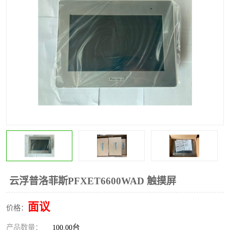
*
其他
ABB
安士能开关
克罗地亚
普洛菲斯触摸屏
魏德米勒继电器
施迈赛限位开关
云浮普洛菲斯PFXET6600WAD 触摸屏
面议
价格：
产品数量：
100.00台