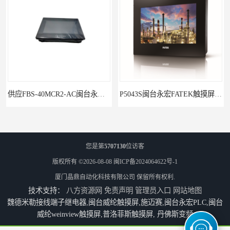
P5043S闽台永宏FATEK触摸屏华南区总代理
永宏7寸触摸屏HF070L-00
您是第
5707130
位访客
版权所有 ©2026-08-08
闽ICP备2024064622号-1
厦门晶鼎自动化科技有限公司
保留所有权利.
技术支持：
八方资源网
免责声明
管理员入口
网站地图
魏德米勒接线端子继电器,闽台威纶触摸屏,施迈赛,闽台永宏PLC,闽台
威纶weinview触摸屏,普洛菲斯触摸屏, 丹佛斯变频
福建代理闽台威纶触摸屏MT8102IP
防凝露控制器CD10