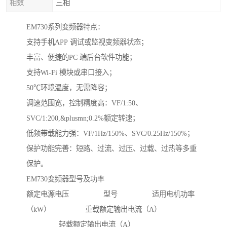
相数
三相
EM730系列变频器特点：
支持手机APP 调试或监视变频器状态；
丰富、便捷的PC 端后台软件功能；
支持Wi-Fi 模块或串口接入；
50℃环境温度，无需降容；
调速范围宽，控制精度高：VF/1:50、
SVC/1:200,&plusmn;0.2%额定转速；
低频带载能力强：VF/1Hz/150%、SVC/0.25Hz/150%；
保护功能完善：短路、过流、过压、过载、过热等多重
保护。
EM730变频器型号及功率
额定电源电压 型号 适用电机功率
（kW） 重载额定输出电流（A）
轻载额定输出电流（A）