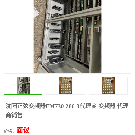
*
其他
ABB
安士能开关
克罗地亚
普洛菲斯触摸屏
魏德米勒继电器
施迈赛限位开关
沈阳正弦变频器EM730-280-3代理商 变频器 代理
商销售
面议
价格：