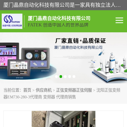
厦门晶鼎自动化科技有限公司是一家具有独立法人资格的高新技术企业；代理销售的产品有台湾威纶触摸屏，魏德米勒全系列，永宏触摸屏,威纶触摸屏,台湾威纶weinview触摸屏,台湾永宏PLC，FATEK,永宏伺服,图儿克总线，施耐德，欧姆龙，西门子，富士变频，K&N蓝系列， BUSSMANN，松下变频器，丹佛斯变频器等。
厦门晶鼎自动化科技有限公司
FATEK 创造中国人的世界品牌
闽台永宏PLC
WEINVIEW闽台威纶触摸
屏
正弦变频器正弦伺服
魏德米勒接线端子
ABB电流开关
魏德米勒电源
当前位置：
首页
>
供应商机
>
正弦变频器正弦伺服
> 沈阳正弦变频
丹佛斯变频器
MOXA通讯模块
器EM730-280-3代理商 变频器 代理商销售
魏德米勒开关电源
LS产电
魏德米勒工具
西门子