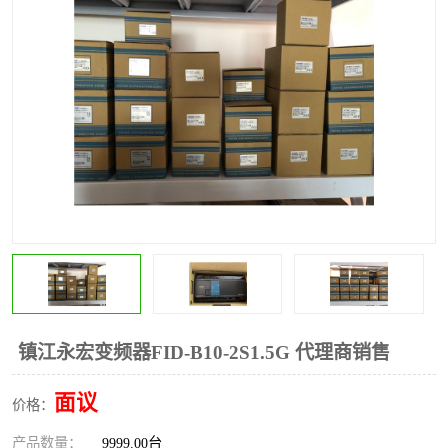
*
其他
ABB
安士能开关
克罗地亚
普洛菲斯触摸屏
魏德米勒继电器
施迈赛限位开关
镇江永宏变频器FID-B10-2S1.5G 代理商销售
面议
价格：
产品数量：
9999.00台