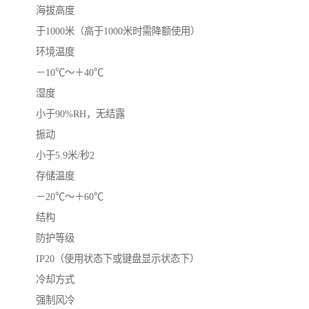
海拔高度
于1000米（高于1000米时需降额使用）
环境温度
－10℃～＋40℃
湿度
小于90%RH，无结露
振动
小于5.9米/秒2
存储温度
－20℃～＋60℃
结构
防护等级
IP20（使用状态下或键盘显示状态下）
冷却方式
强制风冷