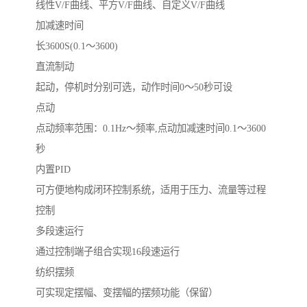
线性V/F曲线、平方V/F曲线、自定义V/F曲线
加减速时间
长3600S(0.1～3600)
直流制动
起动，停机时分别可选，动作时间0～50秒可设
点动
点动频率范围：0.1Hz～频率,点动加减速时间0.1～3600
秒
内置PID
可方便地构成闭环控制系统，适用于压力、流量等过程
控制
多段速运行
通过控制端子组合实现16段速运行
纺织摆频
可实现定摆幅、变摆幅的摆频功能（保留）