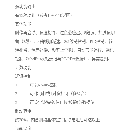
多功能输出
有15种功能（参考109~110说明）
其他功能
瞬停再启动、速度搜寻、过负载检出、8段速、加减速切
替（2段）、S曲线加减速、2/3线制控制、PID控制、转
矩补偿、滑差补偿、频率上/下限、自动节能运行、通讯
控制（ModBus从站连接与PC/PDA连接）、异常复归、
计数功能
通讯控制
1. 可以RS485控制
2. 可作1对1或1对多控制（多32台）
3. 可设定波特率/停止位/校验位/数据位
制动转矩
约20%，内含制动晶体管加制动电阻后可达以上
运转温度