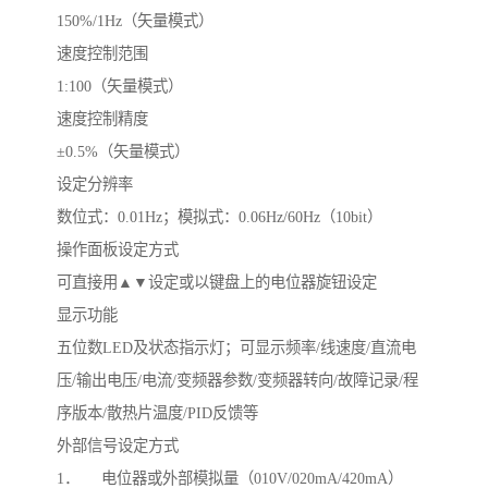
150%/1Hz（矢量模式）
速度控制范围
1:100（矢量模式）
速度控制精度
±0.5%（矢量模式）
设定分辨率
数位式：0.01Hz；模拟式：0.06Hz/60Hz（10bit）
操作面板设定方式
可直接用▲▼设定或以键盘上的电位器旋钮设定
显示功能
五位数LED及状态指示灯；可显示频率/线速度/直流电
压/输出电压/电流/变频器参数/变频器转向/故障记录/程
序版本/散热片温度/PID反馈等
外部信号设定方式
1． 电位器或外部模拟量（010V/020mA/420mA）