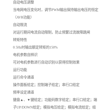
自动电压调整
当电网电压变化时，调节PWM输出保持输出电压的恒定
（AVR功能）
自动限流
对运行期间电流自动限制，防止频繁过流故障跳闸
转矩特性
0.5Hz时输出额定转矩的150%
电机参数自辨识
可对电机参数进行自动识别以获得控制效果
运行功能
运行命令通道
操作面板给定；控制端子给定；串行口给定
频率设定通道
键盘▲、▼键给定；功能码数字给定；串行口给定；端
子UP/DOWN给定；模拟电压给定；模拟电流给定；组