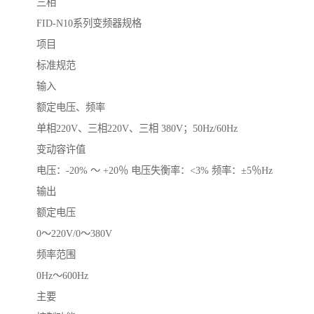
三相
FID-N10系列变频器规格
项目
标准规范
输入
额定电压、频率
单相220V、三相220V、三相 380V；50Hz/60Hz
变动容许值
电压：-20% ～ +20％ 电压失衡率：<3% 频率：±5％Hz
输出
额定电压
0～220V/0～380V
频率范围
0Hz～600Hz
主要