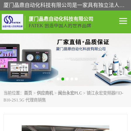
厦门晶鼎自动化科技有限公司是一家具有独立法人资格的高新技术企业；代理销售的产品有台湾威纶触摸屏，魏德米勒全系列，永宏触摸屏,威纶触摸屏,台湾威纶weinview触摸屏,台湾永宏PLC，FATEK,永宏伺服,图儿克总线，施耐德，欧姆龙，西门子，富士变频，K&N蓝系列， BUSSMANN，松下变频器，丹佛斯变频器等。
厦门晶鼎自动化科技有限公司
FATEK 创造中国人的世界品牌
闽台永宏PLC
WEINVIEW闽台威纶触摸
屏
正弦变频器正弦伺服
魏德米勒接线端子
ABB电流开关
魏德米勒电源
当前位置：
首页
>
供应商机
>
闽台永宏PLC
> 镇江永宏变频器FID-
丹佛斯变频器
MOXA通讯模块
B10-2S1.5G 代理商销售
魏德米勒开关电源
LS产电
魏德米勒工具
西门子