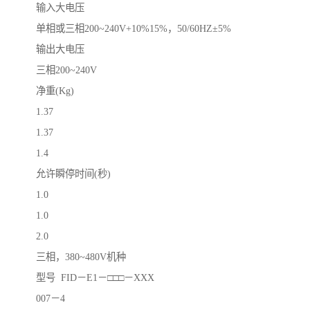
输入大电压
单相或三相200~240V+10%15%，50/60HZ±5%
输出大电压
三相200~240V
净重(Kg)
1.37
1.37
1.4
允许瞬停时间(秒)
1.0
1.0
2.0
三相，380~480V机种
型号 FID－E1－□□□－XXX
007－4